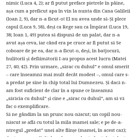
nimic (Luca 4, 2); ar fi putut preface pietrele în pâine,
așa cum a prefăcut apa în vin la nunta din Cana Galileii
(Ioan 2, 9), dar n-a făcut-o! El nu avea unde să-Și plece
capul (Luca 9, 58), deși ca Rege sau ca Împărat (Luca 19,
38; Ioan 1, 49) putea să dispună de un palat, dar n-a
avut așa ceva, iar când era pe cruce ar fi putut să Se
coboare de pe ea, dar n-a făcut-o, deși, în batjocură,
hulitorii și defăimătorii I-au propus acest lucru (Matei
27, 40; 42). Prin urmare, „sărac cu duhul” e omul smerit
– care înseamnă mai mult decât modest –, omul care s-
a predat pe sine în chip total lui Dumnezeu. Și dacă n-
am fost suficient de clar în a spune ce înseamnă
„sărăcia cu duhul” și cine e „sărac cu duhul”, am să vă
fac o exemplificare.
Să ne gândim la un prunc nou-născut; un copil nou-
născut se află cu totul la mila mamei sale; e pe de-a-
ntregul „predat” unei alte ființe (mamei, în acest caz);