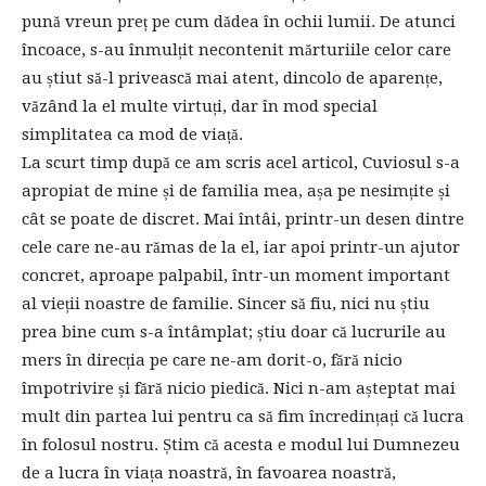
pună vreun preț pe cum dădea în ochii lumii. De atunci
încoace, s-au înmulțit necontenit mărturiile celor care
au știut să-l privească mai atent, dincolo de aparențe,
văzând la el multe virtuți, dar în mod special
simplitatea ca mod de viață.
La scurt timp după ce am scris acel articol, Cuviosul s-a
apropiat de mine și de familia mea, așa pe nesimțite și
cât se poate de discret. Mai întâi, printr-un desen dintre
cele care ne-au rămas de la el, iar apoi printr-un ajutor
concret, aproape palpabil, într-un moment important
al vieții noastre de familie. Sincer să fiu, nici nu știu
prea bine cum s-a întâmplat; știu doar că lucrurile au
mers în direcția pe care ne-am dorit-o, fără nicio
împotrivire și fără nicio piedică. Nici n-am așteptat mai
mult din partea lui pentru ca să fim încredințați că lucra
în folosul nostru. Știm că acesta e modul lui Dumnezeu
de a lucra în viața noastră, în favoarea noastră,