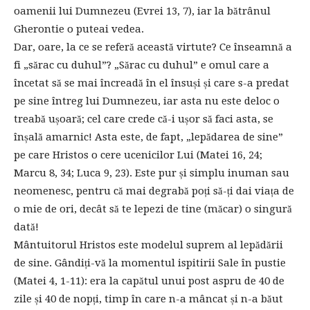
oamenii lui Dumnezeu (Evrei 13, 7), iar la bătrânul
Gherontie o puteai vedea.
Dar, oare, la ce se referă această virtute? Ce înseamnă a
fi „sărac cu duhul”? „Sărac cu duhul” e omul care a
încetat să se mai încreadă în el însuși și care s-a predat
pe sine întreg lui Dumnezeu, iar asta nu este deloc o
treabă ușoară; cel care crede că-i ușor să faci asta, se
înșală amarnic! Asta este, de fapt, „lepădarea de sine”
pe care Hristos o cere ucenicilor Lui (Matei 16, 24;
Marcu 8, 34; Luca 9, 23). Este pur și simplu inuman sau
neomenesc, pentru că mai degrabă poți să-ți dai viața de
o mie de ori, decât să te lepezi de tine (măcar) o singură
dată!
Mântuitorul Hristos este modelul suprem al lepădării
de sine. Gândiți-vă la momentul ispitirii Sale în pustie
(Matei 4, 1-11): era la capătul unui post aspru de 40 de
zile și 40 de nopți, timp în care n-a mâncat și n-a băut