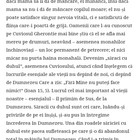
dacă mama sa îi dă de mâncare, el mănâncă, însă dacă
mama sa nu-i dă de mâncare copilul moare; el nu-și
poate satisface singur nevoia vitală, ci e satisfăcută de
ființa care-i poartă de grijă. Oamenii care l-au cunoscut
pe Cuviosul Gherontie mai bine știu că el se afla mai
mereu pe drumuri, neavând – asemenea monahilor
închinoviați – un loc permanent de petrecere; el nici
măcar nu purta haina monahală. Devenim „săraci cu
duhul”, asemenea Cuviosului, atunci când înțelegem că
lucrurile esențiale ale vieții nu depind de noi, ci depind
de Dumnezeu Care a zis: „Fără Mine nu puteți face
nimic!” (Ioan 15, 5). Lucrul cel mai important al vieții
noastre – esențialul – îl primim de Sus, de la
Dumnezeu. Săracii cu duhul sunt cei care, luându-și
privirile de pe ei înșiși, și-au pus în întregime
încrederea în Dumnezeu. Una din roadele sărăciei cu
duhul este pacea sufletească pe care ți-o dă abandonul
total în mâinile lui Dumnezeu. Când i-a trimis în