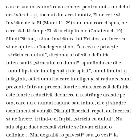
care e sau înseamnă ceva concret pentru noi – modelul
desăvârșit – și, tocmai din acest motiv, El ne cere să
învățăm de la El (Matei 11, 29) sau, mai corect spus, ne
cere să-L lăsăm pe El să ia chip în noi (Galateni 4, 19).
Sfinții Părinți, trăind învățătura lui Hristos, au încercat
să ne ajute s-o înțelegem și noi. În ceea ce privește
„sărăcia cu duhul”, dicționarul oferă o definiție
interesantă „săracului cu duhul”, spunându-ne că e
„omul lipsit de inteligență și de spirit”, omul limitat și
mărginit, adică omul la care inteligența și rațiunea sunt
prezente într-un procent foarte redus. Această definiție
este foarte reductivă, deoarece îl restrânge drastic pe
om, care nu e numai rațiune sau minte, ci e și simțire
(sentiment și voință). Părinții Bisericii, repet, au încercat
să ne învețe, trăind-o ei înșiși, „sărăcia cu duhul”. Nu
știu sigur dacă această virtute se învață citind o
definiție… Mai degrabă „o privești” sau „o vezi” la