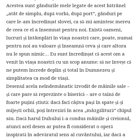
Acestea sunt gândurile mele legate de acest bătrânel
„atât de simplu, după vorbă, după port”, gânduri pe
care le-am încredințat slovei, ca să-mi amintesc mereu
de ceea ce el a însemnat pentru noi. Există oameni,
lucruri și întâmplări în viața noastră care, poate, numai
pentru noi au valoare și înseamnă ceva și care altora
nu le spun nimic… Eu sunt încredințat că acest om a
venit în viața noastră cu un scop anume: să ne învețe că
ne putem încrede deplin și total în Dumnezeu și
simplitatea ca mod de viață.
Desenul acela neîndemânatic izvodit de mâinile sale –
și care pare să reprezinte o biserică – are o taină de
foarte puțini știută: dacă faci câțiva pași în spate și-ți
mijești ochii, poți întrezări în acea „mâzgălitură” chipul
său. Dacă harul Duhului i-a condus mâinile și creionul,
atunci acel desen ar putea fi considerat o operă
inspirată în adevăratul sens al cuvântului, iar dacă a