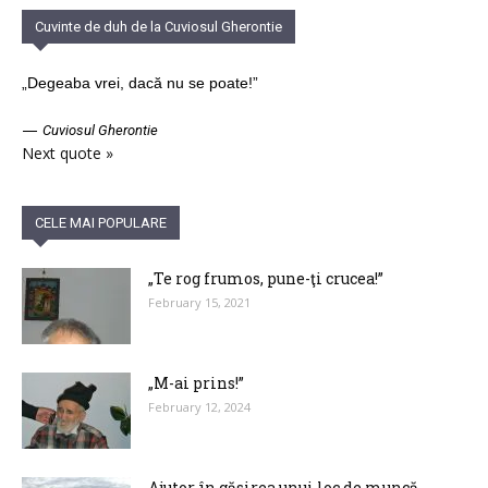
Cuvinte de duh de la Cuviosul Gherontie
„Degeaba vrei, dacă nu se poate!”
—
Cuviosul Gherontie
Next quote »
CELE MAI POPULARE
„Te rog frumos, pune-ţi crucea!”
February 15, 2021
„M-ai prins!”
February 12, 2024
Ajutor în găsirea unui loc de muncă