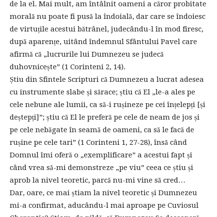
de la el. Mai mult, am întâlnit oameni a căror probitate
morală nu poate fi pusă la îndoială, dar care se îndoiesc
de virtuțile acestui bătrânel, judecându-l în mod firesc,
după aparențe, uitând îndemnul Sfântului Pavel care
afirmă că „lucrurile lui Dumnezeu se judecă
duhovnicește” (1 Corinteni 2, 14).
Știu din Sfintele Scripturi că Dumnezeu a lucrat adesea
cu instrumente slabe și sărace; știu că El „le-a ales pe
cele nebune ale lumii, ca să-i rușineze pe cei înțelepți [și
deștepți]”; știu că El le preferă pe cele de neam de jos și
pe cele nebăgate în seamă de oameni, ca să le facă de
rușine pe cele tari” (1 Corinteni 1, 27-28), însă când
Domnul îmi oferă o „exemplificare” a acestui fapt și
când vrea să-mi demonstreze „pe viu” ceea ce știu și
aprob la nivel teoretic, parcă nu-mi vine să cred…
Dar, oare, ce mai știam la nivel teoretic și Dumnezeu
mi-a confirmat, aducându-l mai aproape pe Cuviosul