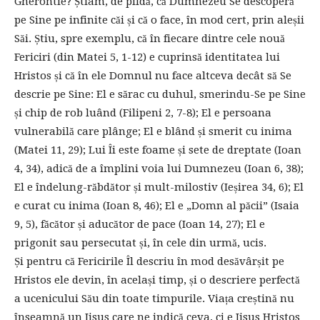
Gherontie? Știam, de pildă, că Dumnezeu Se descoperă
pe Sine pe infinite căi și că o face, în mod cert, prin aleșii
Săi. Știu, spre exemplu, că în fiecare dintre cele nouă
Fericiri (din Matei 5, 1-12) e cuprinsă identitatea lui
Hristos și că în ele Domnul nu face altceva decât să Se
descrie pe Sine: El e sărac cu duhul, smerindu-Se pe Sine
și chip de rob luând (Filipeni 2, 7-8); El e persoana
vulnerabilă care plânge; El e blând și smerit cu inima
(Matei 11, 29); Lui Îi este foame și sete de dreptate (Ioan
4, 34), adică de a împlini voia lui Dumnezeu (Ioan 6, 38);
El e îndelung-răbdător și mult-milostiv (Ieșirea 34, 6); El
e curat cu inima (Ioan 8, 46); El e „Domn al păcii” (Isaia
9, 5), făcător și aducător de pace (Ioan 14, 27); El e
prigonit sau persecutat și, în cele din urmă, ucis.
Și pentru că Fericirile Îl descriu în mod desăvârșit pe
Hristos ele devin, în același timp, și o descriere perfectă
a ucenicului Său din toate timpurile. Viața creștină nu
înseamnă un Iisus care ne indică ceva, ci e Iisus Hristos