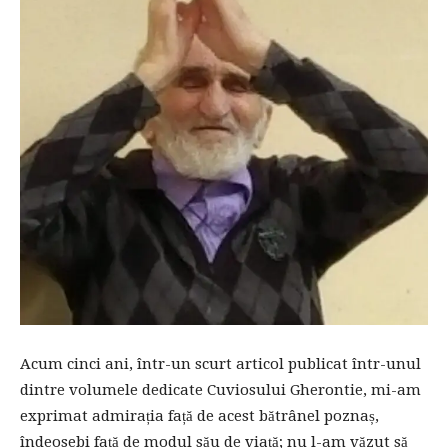
Acum cinci ani, într-un scurt articol publicat într-unul
dintre volumele dedicate Cuviosului Gherontie, mi-am
exprimat admirația față de acest bătrânel poznaș,
îndeosebi față de modul său de viață; nu l-am văzut să