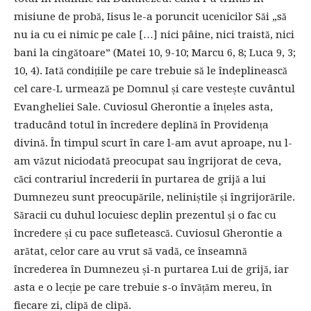
misiune de probă, Iisus le-a poruncit ucenicilor Săi „să
nu ia cu ei nimic pe cale […] nici pâine, nici traistă, nici
bani la cingătoare” (Matei 10, 9-10; Marcu 6, 8; Luca 9, 3;
10, 4). Iată condițiile pe care trebuie să le îndeplinească
cel care-L urmează pe Domnul și care vestește cuvântul
Evangheliei Sale. Cuviosul Gherontie a înțeles asta,
traducând totul în încredere deplină în Providența
divină. În timpul scurt în care l-am avut aproape, nu l-
am văzut niciodată preocupat sau îngrijorat de ceva,
căci contrariul încrederii în purtarea de grijă a lui
Dumnezeu sunt preocupările, neliniștile și îngrijorările.
Săracii cu duhul locuiesc deplin prezentul și o fac cu
încredere și cu pace sufletească. Cuviosul Gherontie a
arătat, celor care au vrut să vadă, ce înseamnă
încrederea în Dumnezeu și-n purtarea Lui de grijă, iar
asta e o lecție pe care trebuie s-o învățăm mereu, în
fiecare zi, clipă de clipă.