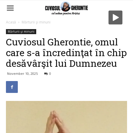
Acasă
Mărturii şi minuni
Mărturii şi minuni
Cuviosul Gherontie, omul
care s-a încredinţat în chip
desăvârşit lui Dumnezeu
November 10, 2025
0