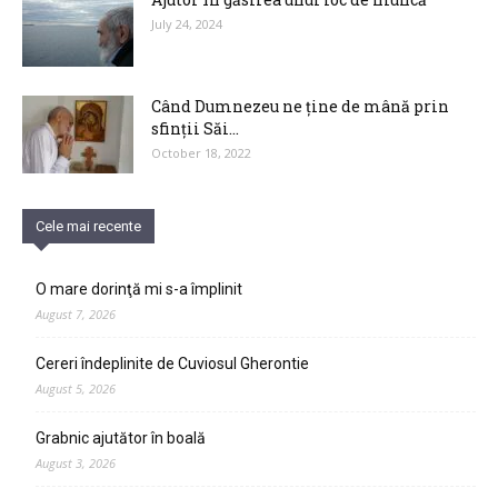
July 24, 2024
Când Dumnezeu ne ține de mână prin
sfinții Săi…
October 18, 2022
Cele mai recente
O mare dorinţă mi s-a împlinit
August 7, 2026
Cereri îndeplinite de Cuviosul Gherontie
August 5, 2026
Grabnic ajutător în boală
August 3, 2026