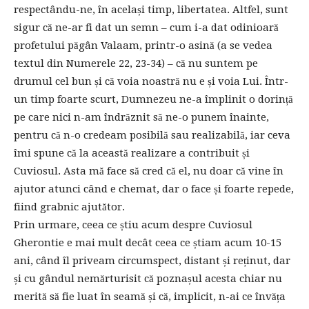
respectându-ne, în același timp, libertatea. Altfel, sunt
sigur că ne-ar fi dat un semn – cum i-a dat odinioară
profetului păgân Valaam, printr-o asină (a se vedea
textul din Numerele 22, 23-34) – că nu suntem pe
drumul cel bun și că voia noastră nu e și voia Lui. Într-
un timp foarte scurt, Dumnezeu ne-a împlinit o dorință
pe care nici n-am îndrăznit să ne-o punem înainte,
pentru că n-o credeam posibilă sau realizabilă, iar ceva
îmi spune că la această realizare a contribuit și
Cuviosul. Asta mă face să cred că el, nu doar că vine în
ajutor atunci când e chemat, dar o face și foarte repede,
fiind grabnic ajutător.
Prin urmare, ceea ce știu acum despre Cuviosul
Gherontie e mai mult decât ceea ce știam acum 10-15
ani, când îl priveam circumspect, distant și reținut, dar
și cu gândul nemărturisit că poznașul acesta chiar nu
merită să fie luat în seamă și că, implicit, n-ai ce învăța