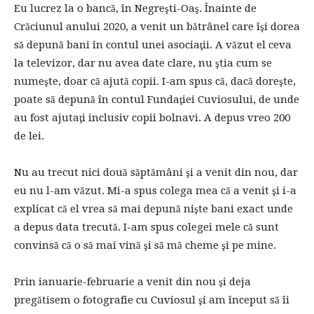
Eu lucrez la o bancă, în Negreşti-Oaş. Înainte de
Crăciunul anului 2020, a venit un bătrânel care îşi dorea
să depună bani în contul unei asociaţii. A văzut el ceva
la televizor, dar nu avea date clare, nu ştia cum se
numeşte, doar că ajută copii. I-am spus că, dacă doreşte,
poate să depună în contul Fundaţiei Cuviosului, de unde
au fost ajutaţi inclusiv copii bolnavi. A depus vreo 200
de lei.
Nu au trecut nici două săptămâni şi a venit din nou, dar
eu nu l-am văzut. Mi-a spus colega mea că a venit şi i-a
explicat că el vrea să mai depună nişte bani exact unde
a depus data trecută. I-am spus colegei mele că sunt
convinsă că o să mai vină şi să mă cheme şi pe mine.
Prin ianuarie-februarie a venit din nou şi deja
pregătisem o fotografie cu Cuviosul şi am început să îi