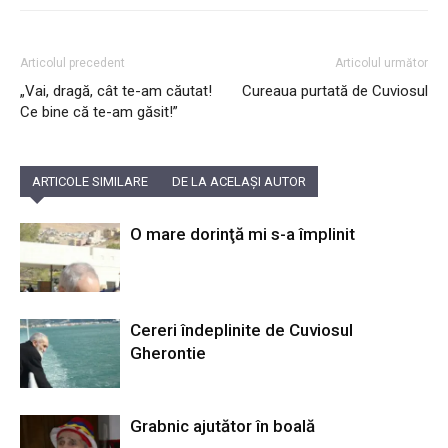
Articolul precedent
Articolul următor
„Vai, dragă, cât te-am căutat!
Cureaua purtată de Cuviosul
Ce bine că te-am găsit!”
ARTICOLE SIMILARE
DE LA ACELAȘI AUTOR
O mare dorinţă mi s-a împlinit
Cereri îndeplinite de Cuviosul
Gherontie
Grabnic ajutător în boală