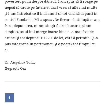
povestesc puţin despre dânsul. I-am spus să îi roage pe
nepoţi să caute pe Internet dacă vrea să afle mai multe
şi l-am întrebat ce îl îndeamnă să tot vină să depună în
contul Fundaţiei. Mi-a spus: „De fiecare dată după ce am
făcut depunerea, m-am simţit foarte bucuros şi am
simţit că totul îmi merge foarte bine!”. A mai fost de
atunci şi tot depune: 100-200 de lei, cât îşi permite. Şi-a
pus fotografia în portmoneu şi o poartă tot timpul cu
el.
Ec. Angelica Torz,
Negreşti-Oaş