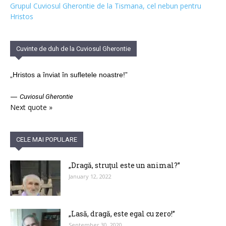
Grupul Cuviosul Gherontie de la Tismana, cel nebun pentru
Hristos
Cuvinte de duh de la Cuviosul Gherontie
„Hristos a înviat în sufletele noastre!”
—
Cuviosul Gherontie
Next quote »
CELE MAI POPULARE
„Dragă, struţul este un animal?”
January 12, 2022
„Lasă, dragă, este egal cu zero!”
September 30, 2020