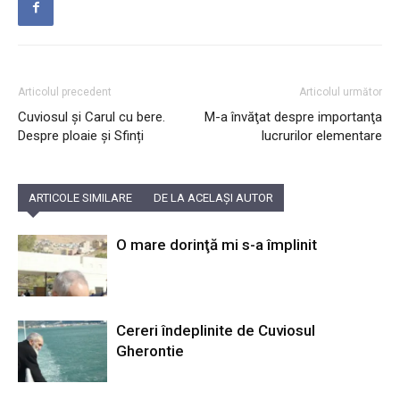
Articolul precedent
Articolul următor
Cuviosul și Carul cu bere.
M-a învăţat despre importanţa
Despre ploaie și Sfinți
lucrurilor elementare
ARTICOLE SIMILARE
DE LA ACELAȘI AUTOR
O mare dorinţă mi s-a împlinit
Cereri îndeplinite de Cuviosul
Gherontie