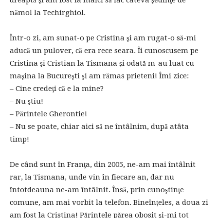
nămol la Techirghiol.
Într-o zi, am sunat-o pe Cristina şi am rugat-o să-mi
aducă un pulover, că era rece seara. Îi cunoscusem pe
Cristina şi Cristian la Tismana şi odată m-au luat cu
maşina la Bucureşti şi am rămas prieteni! Îmi zice:
– Cine credeţi că e la mine?
– Nu ştiu!
– Părintele Gherontie!
– Nu se poate, chiar aici să ne întâlnim, după atâta
timp!
De când sunt în Franţa, din 2005, ne-am mai întâlnit
rar, la Tismana, unde vin în fiecare an, dar nu
întotdeauna ne-am întâlnit. Însă, prin cunoştinţe
comune, am mai vorbit la telefon. Bineînţeles, a doua zi
am fost la Cristina! Părintele părea obosit şi-mi tot