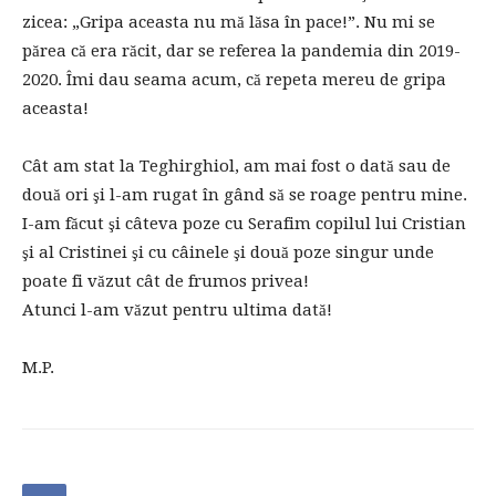
zicea: „Gripa aceasta nu mă lăsa în pace!”. Nu mi se
părea că era răcit, dar se referea la pandemia din 2019-
2020. Îmi dau seama acum, că repeta mereu de gripa
aceasta!
Cât am stat la Teghirghiol, am mai fost o dată sau de
două ori şi l-am rugat în gând să se roage pentru mine.
I-am făcut şi câteva poze cu Serafim copilul lui Cristian
şi al Cristinei şi cu câinele şi două poze singur unde
poate fi văzut cât de frumos privea!
Atunci l-am văzut pentru ultima dată!
M.P.