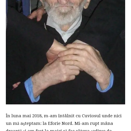
În luna mai 2018, m-am întâlnit cu Cuviosul unde nici
un mă aşteptam: la Eforie Nord. Mi-am rupt mâna
dreaptă şi am fost la maici să fac câteva şedinţe de