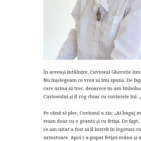
În aceeaşi întâlnire, Cuviosul Gherotie îmi
Nu înţelegeam ce vrea să îmi spună. De fap
care urma să trec, deoarece m-am îmbolnav
Cuviosului şi îl rog chiar cu cuvintele lui:
Pe când să plec, Cuviosul a zis: „Ai bagaj 
eram doar cu o geantă şi cu fetiţa. De fap
ce am uitat a fost să îl întreb în legătură c
următoare. Apoi i-a pupat fetiţei mâna şi a