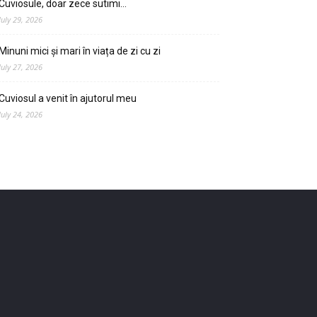
Cuviosule, doar zece sutimi…
July 29, 2026
Minuni mici și mari în viața de zi cu zi
July 27, 2026
Cuviosul a venit în ajutorul meu
July 24, 2026