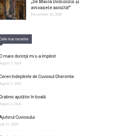
„De Maica Domnului şi
avioanele ascultă!”
December 26, 2020
Cele mai recente
O mare dorinţă mi s-a împlinit
August 7, 2026
Cereri îndeplinite de Cuviosul Gherontie
August 5, 2026
Grabnic ajutător în boală
August 3, 2026
Ajutorul Cuviosului
July 31, 2026