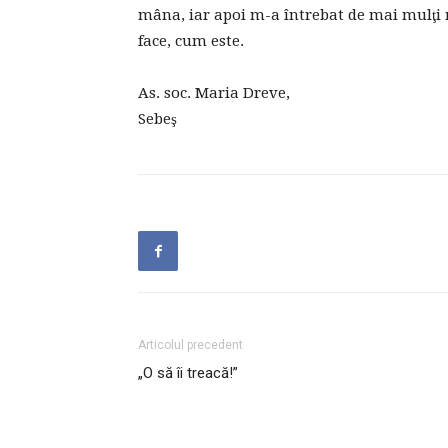
mâna, iar apoi m-a întrebat de mai mulţi me
face, cum este.
As. soc. Maria Dreve,
Sebeş
Articolul precedent
„O să îi treacă!”