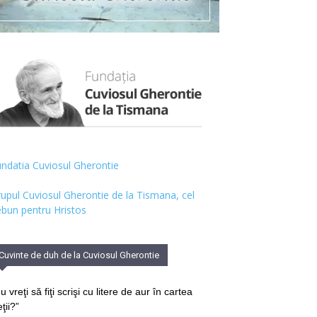
ndatia Cuviosul Gherontie
upul Cuviosul Gherontie de la Tismana, cel
bun pentru Hristos
Cuvinte de duh de la Cuviosul Gherontie
u vreţi să fiţi scrişi cu litere de aur în cartea
eţii?”