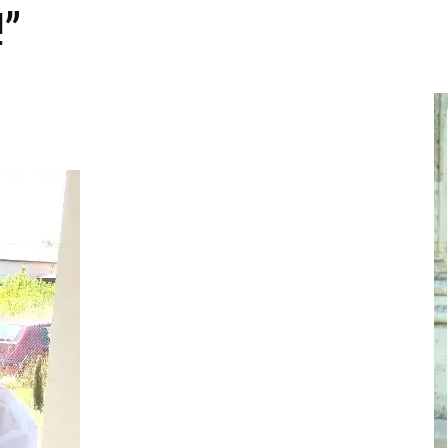
!”
cel
nebun
pentru