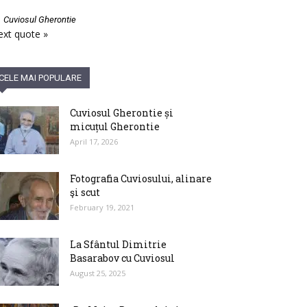
—
Cuviosul Gherontie
xt quote »
CELE MAI POPULARE
Cuviosul Gherontie și
micuțul Gherontie
April 17, 2026
Fotografia Cuviosului, alinare
şi scut
February 19, 2021
La Sfântul Dimitrie
Basarabov cu Cuviosul
August 25, 2025