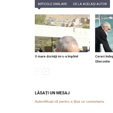
ARTICOLE SIMILARE
DE LA ACELAȘI AUTOR
O mare dorinţă mi s-a împlinit
Cereri îndep
Gherontie
LĂSAȚI UN MESAJ
Autentificați-vă pentru a lăsa un comentariu