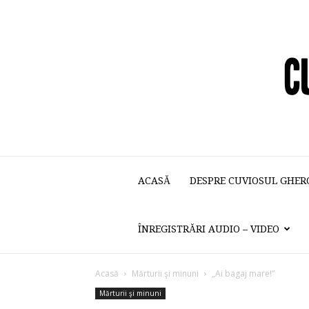
ACASĂ
DESPRE CUVIOSUL GHER
ÎNREGISTRĂRI AUDIO – VIDEO
Acasă
Mărturii şi minuni
„Ai bagaj mare!”
Mărturii şi minuni