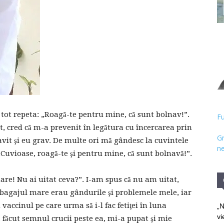
Hristos
 tot repeta: „Roagă-te pentru mine, că sunt bolnav!”.
Fu
t, cred că m-a prevenit în legătura cu încercarea prin
Gr
it şi eu grav. De multe ori mă gândesc la cuvintele
ne
 „Cuvioase, roagă-te şi pentru mine, că sunt bolnavă!”.
mare! Nu ai uitat ceva?”. I-am spus că nu am uitat,
t, bagajul mare erau gândurile şi problemele mele, iar
u vaccinul pe care urma să i-l fac fetiţei în luna
„N
vi
 făcut semnul crucii peste ea, mi-a pupat şi mie