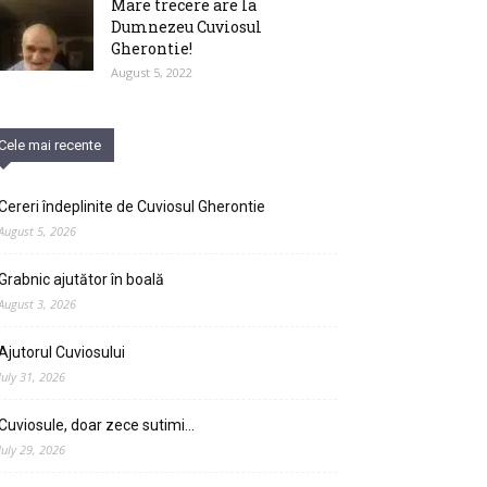
Mare trecere are la
Dumnezeu Cuviosul
Gherontie!
August 5, 2022
Cele mai recente
Cereri îndeplinite de Cuviosul Gherontie
August 5, 2026
Grabnic ajutător în boală
August 3, 2026
Ajutorul Cuviosului
July 31, 2026
Cuviosule, doar zece sutimi…
July 29, 2026