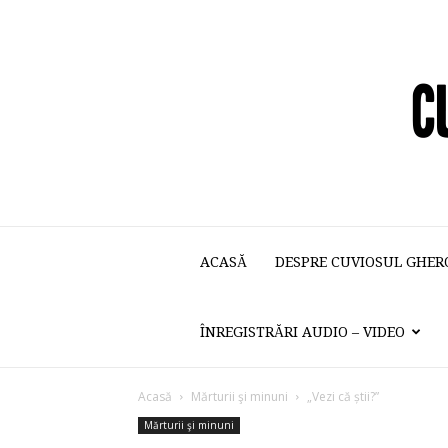
ACASĂ
DESPRE CUVIOSUL GHER
ÎNREGISTRĂRI AUDIO – VIDEO
Acasă
Mărturii şi minuni
„Vezi că știi?”
Mărturii şi minuni