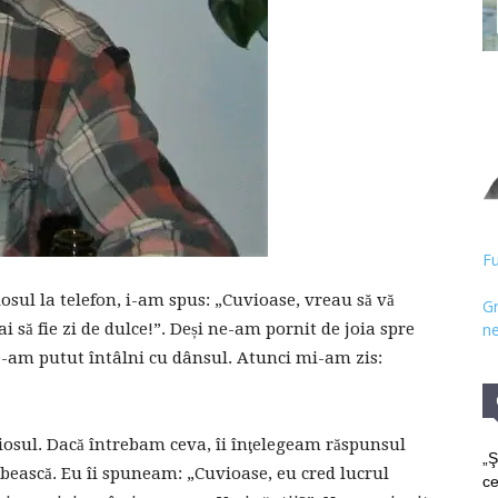
Hristos
Fu
sul la telefon, i-am spus: „Cuvioase, vreau să vă
Gr
 să fie zi de dulce!”. Deși ne-am pornit de joia spre
ne
-am putut întâlni cu dânsul. Atunci mi-am zis:
iosul. Dacă întrebam ceva, îi înţelegeam răspunsul
„Ş
bească. Eu îi spuneam: „Cuvioase, eu cred lucrul
ce