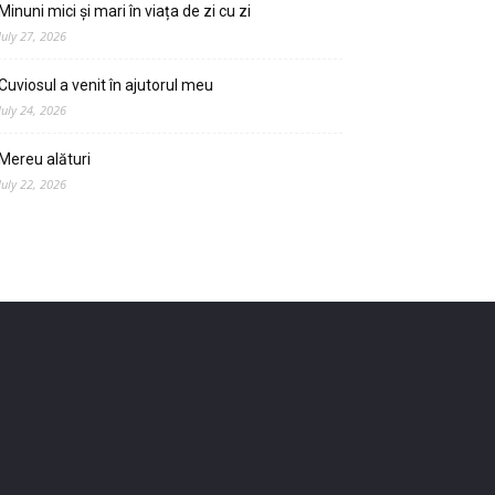
Minuni mici și mari în viața de zi cu zi
July 27, 2026
Cuviosul a venit în ajutorul meu
July 24, 2026
Mereu alături
July 22, 2026