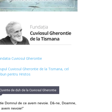
ndatia Cuviosul Gherontie
upul Cuviosul Gherontie de la Tismana, cel
bun pentru Hristos
Cuvinte de duh de la Cuviosul Gherontie
tie Domnul de ce avem nevoie. Dă-ne, Doamne,
 avem nevoie!”