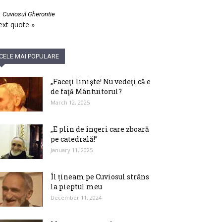
—
Cuviosul Gherontie
xt quote »
CELE MAI POPULARE
„Faceţi linişte! Nu vedeţi că e
de faţă Mântuitorul?
March 12, 2025
„E plin de îngeri care zboară
pe catedrală!”
January 11, 2025
Îl țineam pe Cuviosul strâns
la pieptul meu
December 11, 2024