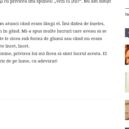
e şi cu privirea îmi spunea: „Vezi că știi?”. Nu am simțit
Ne
am atunci când eram lângă el. Îmi dădea de înțeles,
un în gând. Mi-a spus multe lucruri care aveau să se
te le zicea sub formă de glumă sau când nu eram
e încet, încet.
mine, privirea lui mă făcea să simt lucrul acesta. El
ie de pe lume, cu adevărat!