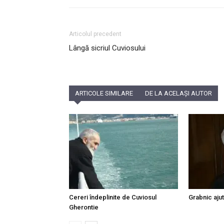
Articolul precedent
Lângă sicriul Cuviosului
ARTICOLE SIMILARE
DE LA ACELAȘI AUTOR
Cereri îndeplinite de Cuviosul
Grabnic ajut
Gherontie