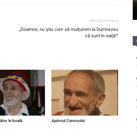
Articolul următor
„Doamne, nu știu cum să mulțumim la Dumnezeu
că sunt în viață!”
ător în boală
Ajutorul Cuviosului