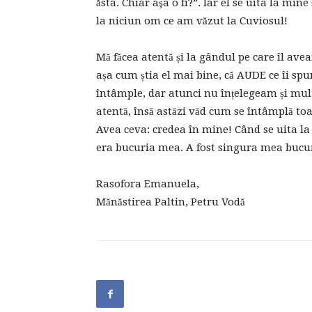
ăsta. Chiar aşa o fi?”. Iar el se uita la min
la niciun om ce am văzut la Cuviosul!
Mă făcea atentă și la gândul pe care îl ave
așa cum știa el mai bine, că AUDE ce îi sp
întâmple, dar atunci nu înțelegeam și mul
atentă, însă astăzi văd cum se întâmplă toat
Avea ceva: credea în mine! Când se uita la 
era bucuria mea. A fost singura mea bucur
Rasofora Emanuela,
Mănăstirea Paltin, Petru Vodă