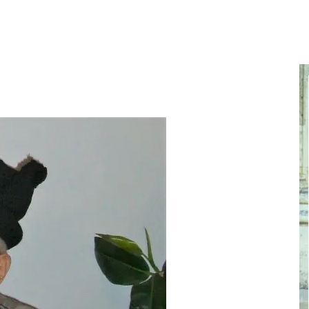
cel
nebun
pentru