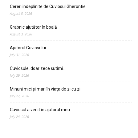
Cereri îndeplinite de Cuviosul Gherontie
August 5, 2026
Grabnic ajutător în boală
August 3, 2026
Ajutorul Cuviosului
July 31, 2026
Cuviosule, doar zece sutimi…
July 29, 2026
Minuni mici și mari în viața de zi cu zi
July 27, 2026
Cuviosul a venit în ajutorul meu
July 24, 2026