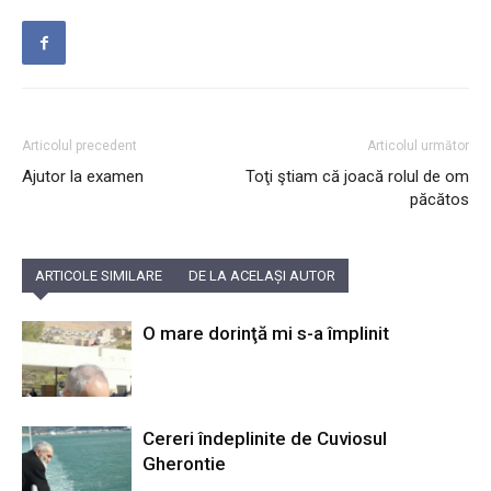
Articolul precedent
Articolul următor
Ajutor la examen
Toţi ştiam că joacă rolul de om
păcătos
ARTICOLE SIMILARE
DE LA ACELAȘI AUTOR
O mare dorinţă mi s-a împlinit
Cereri îndeplinite de Cuviosul
Gherontie