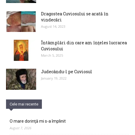
Dragostea Cuviosului se arată în
vindecări
August 14, 2023
Întâmplări din care am înţeles lucrarea
Cuviosului
March 5, 2025
Judecându-l pe Cuviosul
January 19, 2022
Cele mai recente
O mare dorinţă mi s-a împlinit
August 7, 2026