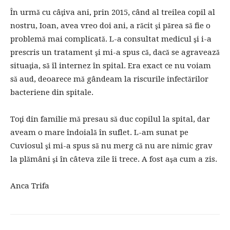
În urmă cu câţiva ani, prin 2015, când al treilea copil al
nostru, Ioan, avea vreo doi ani, a răcit şi părea să fie o
problemă mai complicată. L-a consultat medicul şi i-a
prescris un tratament şi mi-a spus că, dacă se agravează
situaţia, să îl internez în spital. Era exact ce nu voiam
să aud, deoarece mă gândeam la riscurile infectărilor
bacteriene din spitale.
Toţi din familie mă presau să duc copilul la spital, dar
aveam o mare îndoială în suflet. L-am sunat pe
Cuviosul şi mi-a spus să nu merg că nu are nimic grav
la plămâni şi în câteva zile îi trece. A fost aşa cum a zis.
Anca Trifa