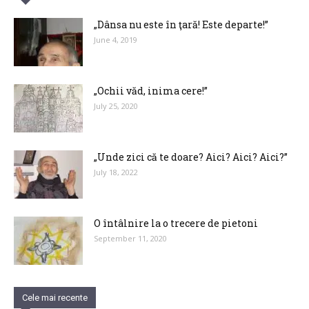
„Dânsa nu este în ţară! Este departe!”
June 4, 2019
„Ochii văd, inima cere!”
July 25, 2020
„Unde zici că te doare? Aici? Aici? Aici?”
July 18, 2022
O întâlnire la o trecere de pietoni
September 11, 2020
Cele mai recente