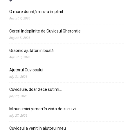
O mare dorinţă mi s-a împlinit
August 7, 2026
Cereri îndeplinite de Cuviosul Gherontie
August 5, 2026
Grabnic ajutător în boală
August 3, 2026
Ajutorul Cuviosului
July 31, 2026
Cuviosule, doar zece sutimi…
July 29, 2026
Minuni mici și mari în viața de zi cu zi
July 27, 2026
Cuviosul a venit în ajutorul meu