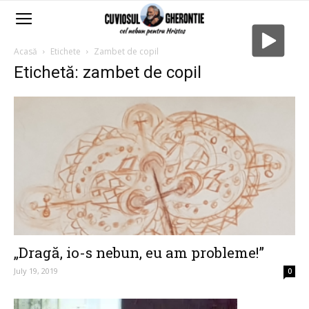
Acasă
Etichete
Zambet de copil
Etichetă: zambet de copil
„Dragă, io-s nebun, eu am probleme!”
July 19, 2019
0