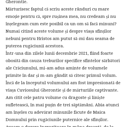
Gherontie.
Mărturisesc faptul că scriu aceste rânduri cu mare
emoție pentru că, spre rușinea mea, nu credeam și nu
înțelegeam cum este posibil ca un om să facă minuni?
Numai citind aceste volume și despre viața sfinților
nebuni pentru Hristos am putut să-mi dau seama de
puterea rugăciunii acestora.
Într-una din zilele lunii decembrie 2021, fiind foarte
obosită din cauza treburilor specifice sfintelor sărbători
ale Crăciunului, mi-am adus aminte de volumele
primite în dar și m-am gândit să citesc primul volum.
Încă de la începutul volumului am fost impresionată de
viața Cuviosului Gherontie și de mărturiile captivante.
Am citit cele patru volume cu dragoste și liniște
sufletească, în mai puțin de trei săptămâni. Abia atunci
am înțeles cu adevărat minunile făcute de Maica
Domnului prin rugăciunile puternice ale sfinților.