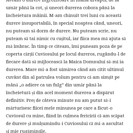
Aveam o durere îngrozitoare în mâna dreaptă, de la
umăr până la cot, și uneori durerea cobora până la
încheietura mâinii. M-am chinuit trei luni cu această
durere insuportabilă, în special noaptea când, uneori,
nu puteam să dorm de durere. Nu puteam scrie, nu
puteam să tai nimic cu cuțitul, iar fiica mea mă ajuta să
mă îmbrac. În timp ce citeam, îmi puneam poza de pe
coperta cărții Cuviosului pe locul dureros, rugându-l de
fiecare dată să mijlocească la Maica Domnului să-mi ia
durerea. Mare mi-a fost uimirea când am citit ultimul
cuvânt din al patrulea volum pentru că am simțit pe
mână „o adiere ca un fulg” din umăr până la
încheietură și din acel moment durerea a dispărut
definitiv. Preț de câteva minute nu am putut să-i
mărturisesc fiicei mele minunea pe care a făcut-o
Cuviosul cu mine, fiind în culmea fericirii că am scăpat
de durere și mulțumindu-i Cuviosului că mi-a ascultat
și mie rugămințile.