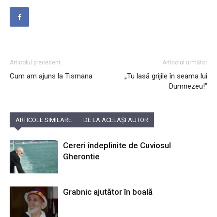
Articolul precedent
Articolul următor
Cum am ajuns la Tismana
„Tu lasă grijile în seama lui
Dumnezeu!”
ARTICOLE SIMILARE
DE LA ACELAȘI AUTOR
Cereri îndeplinite de Cuviosul
Gherontie
Grabnic ajutător în boală