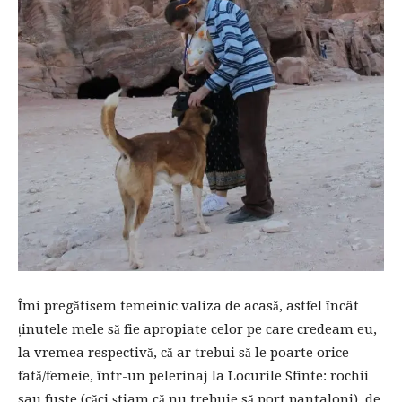
Îmi pregătisem temeinic valiza de acasă, astfel încât
ținutele mele să fie apropiate celor pe care credeam eu,
la vremea respectivă, că ar trebui să le poarte orice
fată/femeie, într-un pelerinaj la Locurile Sfinte: rochii
sau fuste (căci știam că nu trebuie să port pantaloni), de