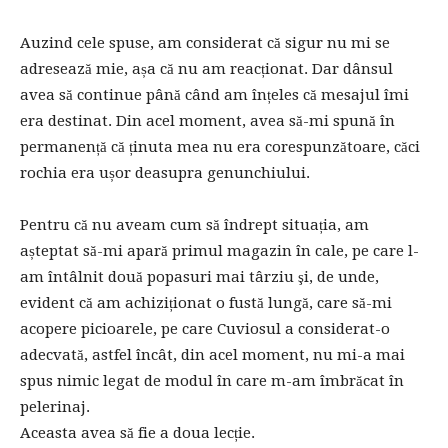
Auzind cele spuse, am considerat că sigur nu mi se
adresează mie, așa că nu am reacționat. Dar dânsul
avea să continue până când am înțeles că mesajul îmi
era destinat. Din acel moment, avea să-mi spună în
permanență că ținuta mea nu era corespunzătoare, căci
rochia era ușor deasupra genunchiului.
Pentru că nu aveam cum să îndrept situația, am
așteptat să-mi apară primul magazin în cale, pe care l-
am întâlnit două popasuri mai târziu şi, de unde,
evident că am achiziționat o fustă lungă, care să-mi
acopere picioarele, pe care Cuviosul a considerat-o
adecvată, astfel încât, din acel moment, nu mi-a mai
spus nimic legat de modul în care m-am îmbrăcat în
pelerinaj.
Aceasta avea să fie a doua lecție.