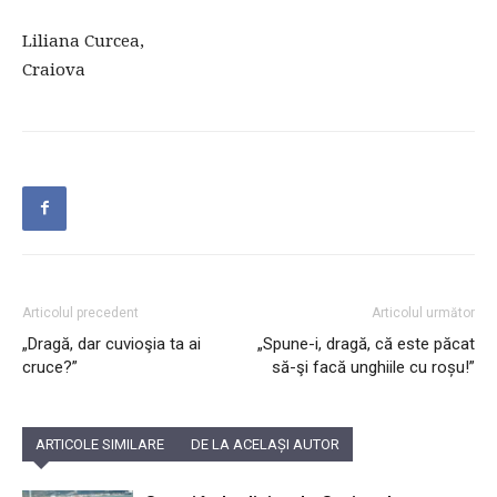
Liliana Curcea,
Craiova
Articolul precedent
Articolul următor
„Dragă, dar cuvioşia ta ai
„Spune-i, dragă, că este păcat
cruce?”
să-şi facă unghiile cu roșu!”
ARTICOLE SIMILARE
DE LA ACELAȘI AUTOR