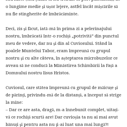
o lungime medie şi ușor lejere, astfel încât mișcările să
nu fie stingherite de îmbrăcăminte.
Deci, zis şi făcut, iată-mă în prima zi a pelerinajului
nostru, îmbrăcată într-o rochiță „potrivită” din punctul
meu de vedere, dar nu şi din al Cuviosului. Stând la
poalele Muntelui Tabor, eram împreună cu grupul
nostru şi cu alte câteva, în așteptarea microbuzelor ce
aveau să ne conducă la Mănăstirea Schimbării la Față a
Domnului nostru Iisus Hristos.
Cuviosul, care stătea împreună cu grupul de măicuțe şi
de părinți, privindu-mă de la distanță, a început să strige
la mine:
– Dar ce are asta, dragă, m-a înnebunit complet, uitați-
vă ce rochiță scurtă are! Dar cuvioșia ta nu ai mai avut
bănuți şi pentru asta nu ţi-ai luat una mai lungă?!