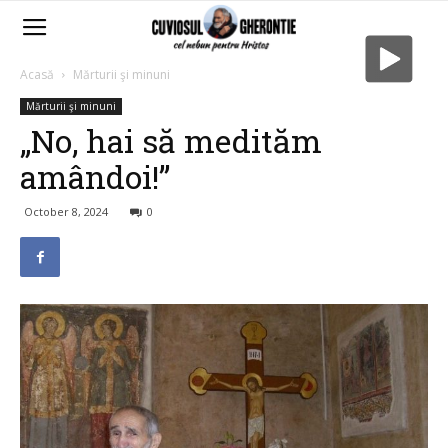
Acasă
Mărturii şi minuni
Mărturii şi minuni
„No, hai să medităm
amândoi!”
October 8, 2024
0