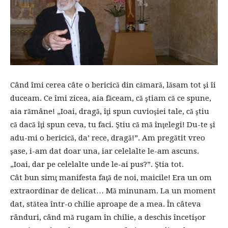
Când îmi cerea câte o bericică din cămară, lăsam tot şi îi
duceam. Ce îmi zicea, aia făceam, că ştiam că ce spune,
aia rămâne! „Ioai, dragă, îţi spun cuvioşiei tale, că ştiu
că dacă îţi spun ceva, tu faci. Ştiu că mă înţelegi! Du-te şi
adu-mi o bericică, da’ rece, dragă!”. Am pregătit vreo
şase, i-am dat doar una, iar celelalte le-am ascuns.
„Ioai, dar pe celelalte unde le-ai pus?”. Ştia tot.
Cât bun simţ manifesta faţă de noi, maicile! Era un om
extraordinar de delicat… Mă minunam. La un moment
dat, stătea într-o chilie aproape de a mea. În câteva
rânduri, când mă rugam în chilie, a deschis încetişor