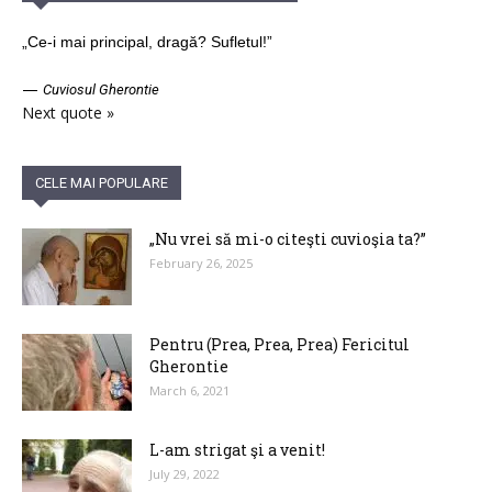
„Ce-i mai principal, dragă? Sufletul!”
—
Cuviosul Gherontie
Next quote »
CELE MAI POPULARE
„Nu vrei să mi-o citeşti cuvioşia ta?”
February 26, 2025
Pentru (Prea, Prea, Prea) Fericitul
Gherontie
March 6, 2021
L-am strigat şi a venit!
July 29, 2022