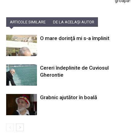
groapa!”
ARTICOLE SIMILARE
DE LA ACELAȘI AUTOR
O mare dorinţă mi s-a împlinit
Cereri îndeplinite de Cuviosul
Gherontie
Grabnic ajutător în boală