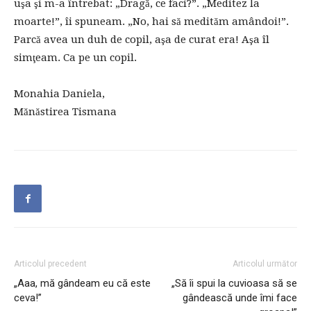
uşa şi m-a întrebat: „Dragă, ce faci?”. „Meditez la
moarte!”, îi spuneam. „No, hai să medităm amândoi!”.
Parcă avea un duh de copil, aşa de curat era! Aşa îl
simţeam. Ca pe un copil.
Monahia Daniela,
Mănăstirea Tismana
Articolul precedent
Articolul următor
„Aaa, mă gândeam eu că este
„Să îi spui la cuvioasa să se
ceva!”
gândească unde îmi face