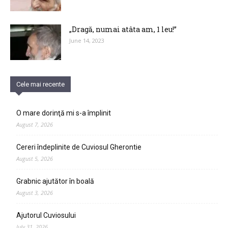
„Dragă, numai atâta am, 1 leu!”
June 14, 2023
Cele mai recente
O mare dorinţă mi s-a împlinit
August 7, 2026
Cereri îndeplinite de Cuviosul Gherontie
August 5, 2026
Grabnic ajutător în boală
August 3, 2026
Ajutorul Cuviosului
July 31, 2026