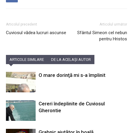
Articolul precedent
Articolul următor
Cuviosul vădea lucruri ascunse
Sfântul Simeon cel nebun
pentru Hristos
ARTICOLE SIMILARE
DE LA ACELAȘI AUTOR
O mare dorinţă mi s-a împlinit
Cereri îndeplinite de Cuviosul
Gherontie
Grabnic ajutător în boală