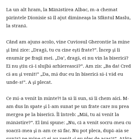
La un alt hram, la Mănăstirea Albac, m-a chemat
părintele Dionisie să îl ajut dimineaţa la Sfântul Maslu,
la strană.
Când am ajuns acolo, vine Cuviosul Gherontie la mine
şi îmi zice: „Dragă, tu cu cine eşti frate?”. Încep şi îi
enumăr pe fraţii mei. „Da’, dragă, ei nu vin la biserică?
Ei nu ştiu că-i slujbă arhierească?”. Am zis: „Ba da! Cred
că au şi venit!” „Da, mă duc eu în biserică să-i văd eu
unde-s!”. A şi plecat.
Ce mi-a venit în minte?! Ia să îi sun, să îi chem aici. M-
am dus în spate şi l-am sunat pe un frate care nu prea
mergea pe la biserică. Îl întreb: „Măi, tu ai venit la
mănăstire?”. El îmi spune: „Nu, că a venit socru-meu cu
soacră-mea şi n-am ce să fac. Nu pot pleca, după-aia se
supără pe mine că ei au venit şi eu plec de acasă!”. Atâta