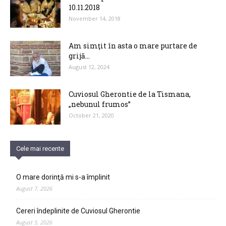
10.11.2018
November 14, 2018
Am simţit în asta o mare purtare de
grijă…
August 12, 2024
Cuviosul Gherontie de la Tismana,
„nebunul frumos”
October 21, 2020
Cele mai recente
O mare dorinţă mi s-a împlinit
August 7, 2026
Cereri îndeplinite de Cuviosul Gherontie
August 5, 2026