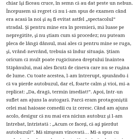
chiar îşi făceau cruce, în semn că au dat peste un nebun.
Începusem să regret că nu i-am spus de examen când
era acasă la noi şi aş fi evitat astfel „spectacolul”
stradal. Şi pentru mine era în premieră, mă luase pe
nepregătite, şi nu ştiam cum să procedez; nu puteam
pleca de lângă dânsul, mai ales că pentru mine se ruga,
şi, vrând-nevrând, trebuia să îndur situaţia. Ştiam
oricum că mult poate rugăciunea dreptului înaintea
Stăpânului, mai ales făcută de cineva care nu se ruşina
de lume. Cu toate acestea, l-am întrerupt, spunându-i
că va pierde autobuzul, dar el, foarte calm şi vioi, mi-a
replicat: „Da, dragă, termin imediat!”. Apoi, într-un
suflet am ajuns la autogară. Parcă eram protagoniştii
celei mai haioase comedii cu iz ceresc. Când am ajuns
acolo, desigur că nu mai era niciun autobuz şi l-am
întrebat, întristată : „Acum ce faceţi, că aţi pierdut
autobuzul!”. Mă simţeam vinovată… Mi-a spus cu