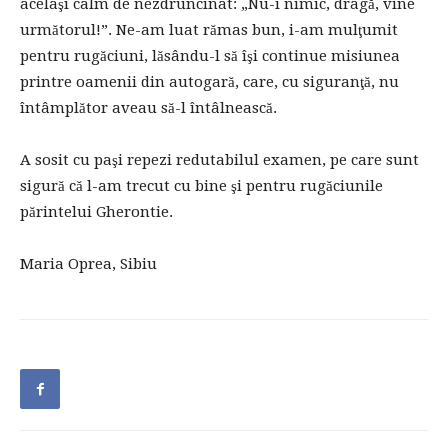
acelaşi calm de nezdruncinat: „Nu-i nimic, dragă, vine
următorul!”. Ne-am luat rămas bun, i-am mulţumit
pentru rugăciuni, lăsându-l să îşi continue misiunea
printre oamenii din autogară, care, cu siguranţă, nu
întâmplător aveau să-l întâlnească.
A sosit cu paşi repezi redutabilul examen, pe care sunt
sigură că l-am trecut cu bine şi pentru rugăciunile
părintelui Gherontie.
Maria Oprea, Sibiu