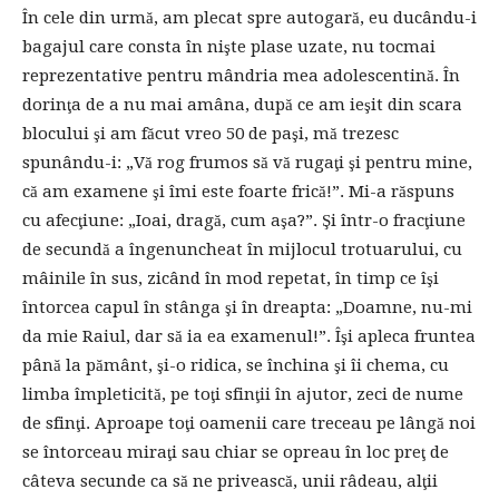
În cele din urmă, am plecat spre autogară, eu ducându-i
bagajul care consta în nişte plase uzate, nu tocmai
reprezentative pentru mândria mea adolescentină. În
dorinţa de a nu mai amâna, după ce am ieşit din scara
blocului şi am făcut vreo 50 de paşi, mă trezesc
spunându-i: „Vă rog frumos să vă rugaţi şi pentru mine,
că am examene şi îmi este foarte frică!”. Mi-a răspuns
cu afecţiune: „Ioai, dragă, cum aşa?”. Şi într-o fracţiune
de secundă a îngenuncheat în mijlocul trotuarului, cu
mâinile în sus, zicând în mod repetat, în timp ce îşi
întorcea capul în stânga şi în dreapta: „Doamne, nu-mi
da mie Raiul, dar să ia ea examenul!”. Îşi apleca fruntea
până la pământ, şi-o ridica, se închina şi îi chema, cu
limba împleticită, pe toţi sfinţii în ajutor, zeci de nume
de sfinţi. Aproape toţi oamenii care treceau pe lângă noi
se întorceau miraţi sau chiar se opreau în loc preţ de
câteva secunde ca să ne privească, unii râdeau, alţii