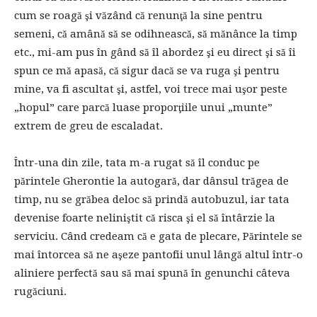
cum se roagă şi văzând că renunţă la sine pentru
semeni, că amână să se odihnească, să mănânce la timp
etc., mi-am pus în gând să îl abordez şi eu direct şi să îi
spun ce mă apasă, că sigur dacă se va ruga şi pentru
mine, va fi ascultat şi, astfel, voi trece mai uşor peste
„hopul” care parcă luase proporţiile unui „munte”
extrem de greu de escaladat.
Într-una din zile, tata m-a rugat să îl conduc pe
părintele Gherontie la autogară, dar dânsul trăgea de
timp, nu se grăbea deloc să prindă autobuzul, iar tata
devenise foarte neliniştit că risca şi el să întârzie la
serviciu. Când credeam că e gata de plecare, Părintele se
mai întorcea să ne aşeze pantofii unul lângă altul într-o
aliniere perfectă sau să mai spună în genunchi câteva
rugăciuni.