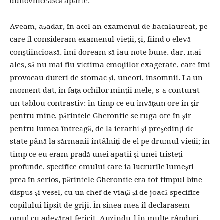
duhovnicească aparte.
Aveam, aşadar, în acel an examenul de bacalaureat, pe
care îl consideram examenul vieţii, şi, fiind o elevă
conştiincioasă, îmi doream să iau note bune, dar, mai
ales, să nu mai fiu victima emoţiilor exagerate, care îmi
provocau dureri de stomac şi, uneori, insomnii. La un
moment dat, în faţa ochilor minţii mele, s-a conturat
un tablou contrastiv: în timp ce eu învăţam ore în şir
pentru mine, părintele Gherontie se ruga ore în şir
pentru lumea întreagă, de la ierarhi şi preşedinţi de
state până la sărmanii întâlniţi de el pe drumul vieţii; în
timp ce eu eram pradă unei apatii şi unei tristeţi
profunde, specifice omului care ia lucrurile lumeşti
prea în serios, părintele Gherontie era tot timpul bine
dispus şi vesel, cu un chef de viaţă şi de joacă specifice
copilului lipsit de griji. În sinea mea îl declarasem
omul cu adevărat fericit. Auzindu-l în multe rânduri