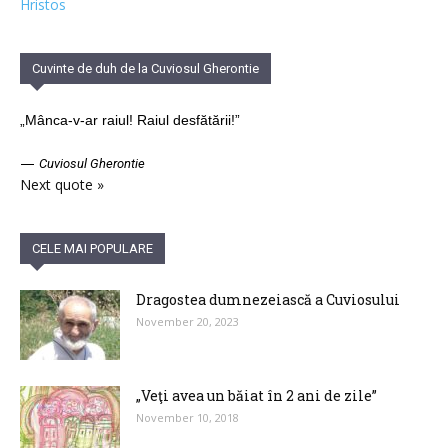
Hristos
Cuvinte de duh de la Cuviosul Gherontie
„Mânca-v-ar raiul! Raiul desfătării!”
—
Cuviosul Gherontie
Next quote »
CELE MAI POPULARE
Dragostea dumnezeiască a Cuviosului
November 20, 2023
„Veţi avea un băiat în 2 ani de zile”
November 10, 2018