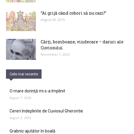
“Ai grijă când cobori să nu cazi!”
August 30, 2019
Cărţi, bomboane, vindecare – daruri ale
Cuviosului
November 1, 2023
Cele mai recente
O mare dorinţă mi s-a împlinit
August 7, 2026
Cereri îndeplinite de Cuviosul Gherontie
August 5, 2026
Grabnic ajutător în boală