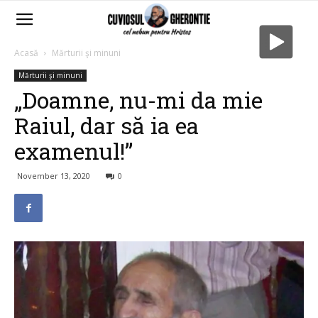
Acasă
Mărturii şi minuni
Mărturii şi minuni
„Doamne, nu-mi da mie
Raiul, dar să ia ea
examenul!”
November 13, 2020
0