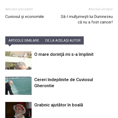
Articolul precedent
Articolul următor
Cuviosul şi economiile
Să-I mulţumeşti lui Dumnezeu
că nu a fost cancer!
ARTICOLE SIMILARE
DE LA ACELAȘI AUTOR
O mare dorinţă mi s-a împlinit
Cereri îndeplinite de Cuviosul
Gherontie
Grabnic ajutător în boală