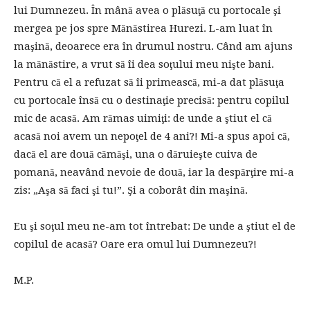
lui Dumnezeu. În mână avea o plăsuţă cu portocale şi
mergea pe jos spre Mănăstirea Hurezi. L-am luat în
maşină, deoarece era în drumul nostru. Când am ajuns
la mănăstire, a vrut să îi dea soţului meu nişte bani.
Pentru că el a refuzat să îi primească, mi-a dat plăsuţa
cu portocale însă cu o destinaţie precisă: pentru copilul
mic de acasă. Am rămas uimiţi: de unde a ştiut el că
acasă noi avem un nepoţel de 4 ani?! Mi-a spus apoi că,
dacă el are două cămăşi, una o dăruieşte cuiva de
pomană, neavând nevoie de două, iar la despărţire mi-a
zis: „Aşa să faci şi tu!”. Şi a coborât din maşină.
Eu şi soţul meu ne-am tot întrebat: De unde a ştiut el de
copilul de acasă? Oare era omul lui Dumnezeu?!
M.P.