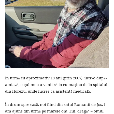
În urmă cu aproximativ 13 ani (prin 2007), într-o după-
amiază, soţul meu a venit să ia cu maşina de la spitalul
din Horezu, unde lucrez ca asistentă medicală.
În drum spre casă, noi fiind din satul Romanii de Jos, l-
am ajuns din urmă pe marele om „Iui, dragă” – omul