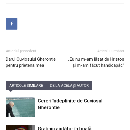
Articolul precedent
Articolul următor
Darul Cuviosului Gherontie
„Eu nu m-am lăsat de Hristos
pentru prietena mea
şi m-am făcut handicapác”
ARTICOLE SIMILARE
DE LA ACELAȘI AUTOR
Cereri îndeplinite de Cuviosul
Gherontie
Grabnic ajutător în boală