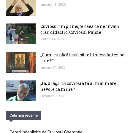
January 19, 2026
Cuviosul împlineşte ceea ce ne învaţă
clar, didactic, Cuviosul Paisie
March 13, 2023
„Cum, eu păcătosul să te binecuvântez pe
tine?!”
January 31, 2022
„Ia, dragă, că cuvioşia ta ai mai mare
nevoie ca mine!”
October 2, 2020
Cele mai recente
Cereri îndeplinite de Cuviosul Gherontie