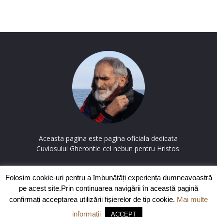
Aceasta pagina este pagina oficiala dedicata
Cuviosului Gherontie cel nebun pentru Hristos.
Contactați-ne:
contact@cuviosulgherontie.com
Folosim cookie-uri pentru a îmbunătăți experiența dumneavoastră
pe acest site.Prin continuarea navigării în această pagină
confirmați acceptarea utilizării fișierelor de tip cookie.
Mai multe
© Copyright CuviosulGherontie.com
Politica de confidentialitate
|
informații
ACCEPT