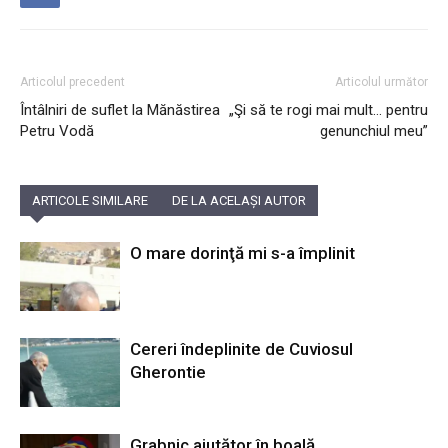
Articolul precedent
Articolul următor
Întâlniri de suflet la Mănăstirea
„Şi să te rogi mai mult… pentru
Petru Vodă
genunchiul meu”
ARTICOLE SIMILARE
DE LA ACELAȘI AUTOR
O mare dorinţă mi s-a împlinit
Cereri îndeplinite de Cuviosul
Gherontie
Grabnic ajutător în boală