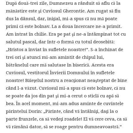
După două-trei zile, Dumnezeu a rânduit să aflu că la
mănăstire este şi Cuviosul Gherontie. Am rugat să fiu
dus la dânsul, dar, iniţial, mi-a spus că nu mă poate
primi că este bolnav. La a doua încercare ne-a primit.
Am intrat în chilie. Era pe pat şi ne-a întâmpinat tot cu
salutul pascal, dar într-o formă cu totul deosebită:
„Hristos a înviat în sufletele noastre!”. S-a închinat de
trei ori şi atunci mi-am amintit de chipul lui,
bătrânelul care mă salutase în biserică. Acesta era
Cuviosul, vestitorul Învierii Domnului în sufletele
noastre! Băieţelul nostru a reacţionat neaşteptat de bine
când l-a văzut. Cuviosul mi-a spus că este bolnav, că nu
se poate da jos din pat şi mi-a cerut o sticlă cu apă să
bea. În acel moment, mi-am adus aminte de cuvintele
părintelui Dorin: „Părinte, când vă întâlniţi, daţi la o
parte frunzele, ca să vedeţi roadele! El vă cere ceva, ca să
vă rămână dator, să se roage pentru dumneavoastră.”