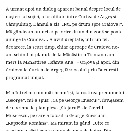
A urmat apoi un dialog aparent banal despre locul de
naştere al soţiei, o localitate între Curtea de Argeş şi
Câmpulung. Dânsul a zis: „Nu, pe drum spre Craiova!”.
Mă gândeam atunci că pe orice drum din zonă se poate
ajunge la Craiova… A avut dreptate, într-un fel,
deoarece, la scurt timp, chiar aproape de Craiova ne-
am schimbat planul: de la Mănăstirea Tismana am
mers la Mănăstirea „Sfânta Ana” – Orşova şi apoi, din
Craiova la Curtea de Argeş, fără ocolul prin Bucureşti,
programat iniţial.
M-a întrebat cum mă cheamă şi, la rostirea prenumelui
„George”, mi-a spus: „Ca pe George Enescu!”. Învăţasem
de o vreme la pian piesa „Stejarul”, de Gavriil
Musicescu, pe care a folosit-o George Enescu în
„Rapsodia Română”. Mă miram în gând: „Uite ce
asociere a găsit pentru numele meu de botez. Din