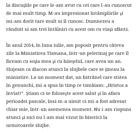
la discuţiile pe care le-am avut cu cei care l-au cunoscut
de mai mult timp. M-au impresionat întâmplările şi
mi-am dorit tare mult să îl cunosc. Dumnezeu a
rânduit să am trei întâlniri cu acest om cu viaţă sfântă.
În anul 2014, în luna iulie, am poposit pentru câteva
zile la Mănăstirea Tismana, într-un pelerinaj pe care îl
făceam cu soţia mea şi cu băieţelul, care avea un an.
Slujeam ca diacon atunci la slujbele care se ţineau la
mănăstire. La un moment dat, un bătrânel care stătea
în genunchi, mi-a spus în timp ce tămâiam: „Hristos a
înviat!”. Ştiam că se foloseşte acest salut şi în afara
perioadei pascale, însă m-a uimit că mi-a fost adresat
chiar mie, într-un asemenea moment. Nu i-am răspuns
atunci şi nici nu l-am mai văzut în biserică la
următoarele slujbe.