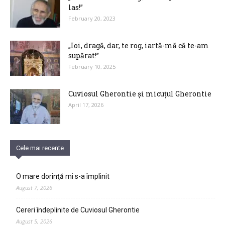
las!”
February 20, 2023
„Ioi, dragă, dar, te rog, iartă-mă că te-am
supărat!”
February 10, 2025
Cuviosul Gherontie și micuțul Gherontie
April 17, 2026
Cele mai recente
O mare dorinţă mi s-a împlinit
August 7, 2026
Cereri îndeplinite de Cuviosul Gherontie
August 5, 2026