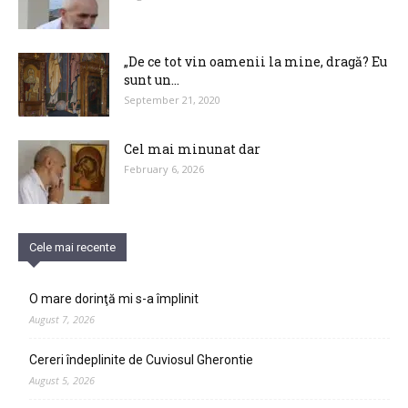
„De ce tot vin oamenii la mine, dragă? Eu
sunt un...
September 21, 2020
Cel mai minunat dar
February 6, 2026
Cele mai recente
O mare dorinţă mi s-a împlinit
August 7, 2026
Cereri îndeplinite de Cuviosul Gherontie
August 5, 2026