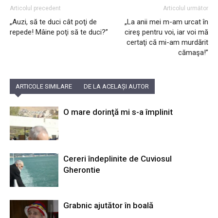
Articolul precedent
Articolul următor
„Auzi, să te duci cât poţi de
„La anii mei m-am urcat în
repede! Mâine poţi să te duci?”
cireş pentru voi, iar voi mă
certaţi că mi-am murdărit
cămaşa!”
ARTICOLE SIMILARE
DE LA ACELAȘI AUTOR
O mare dorinţă mi s-a împlinit
Cereri îndeplinite de Cuviosul
Gherontie
Grabnic ajutător în boală