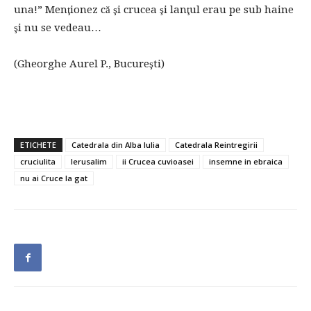
una!” Menţionez că şi crucea şi lanţul erau pe sub haine
şi nu se vedeau…
(Gheorghe Aurel P., Bucureşti)
ETICHETE
Catedrala din Alba Iulia
Catedrala Reintregirii
cruciulita
Ierusalim
ii Crucea cuvioasei
insemne in ebraica
nu ai Cruce la gat