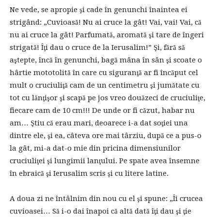
Ne vede, se apropie şi cade în genunchi înaintea ei
strigând: „Cuvioasă! Nu ai cruce la gât! Vai, vai! Vai, că
nu ai cruce la gât! Parfumată, aromată şi tare de îngeri
strigată! Îţi dau o cruce de la Ierusalim!” Şi, fără să
aştepte, încă în genunchi, bagă mâna în sân şi scoate o
hârtie mototolită în care cu siguranţă ar fi încăput cel
mult o cruciuliţă cam de un centimetru şi jumătate cu
tot cu lănţişor şi scapă pe jos vreo douăzeci de cruciuliţe,
fiecare cam de 10 cm!!! De unde or fi căzut, habar nu
am… Ştiu că erau mari, deoarece i-a dat soţiei una
dintre ele, şi ea, câteva ore mai târziu, după ce a pus-o
la gât, mi-a dat-o mie din pricina dimensiunilor
cruciuliţei şi lungimii lanţului. Pe spate avea însemne
în ebraică şi Ierusalim scris şi cu litere latine.
A doua zi ne întâlnim din nou cu el şi spune: „Îi crucea
cuvioasei… Să i-o dai înapoi că altă dată îţi dau şi ţie