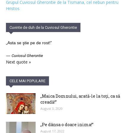
Grupul Cuviosul Gherontie de la Tismana, cel nebun pentru
Hristos
Cuvinte de duh de la Cuviosul Gherontie
„Asta se ştie pe de rost!”
—
Cuviosul Gherontie
Next quote »
CELE MAI POPULARE
„Maica Domnului, arată-le la toţi, ca să
creadă!”
August 3, 2020
„Pe dânsa o doare inima!”
August 17, 2022