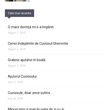
Cele mai recente
O mare dorinţă mi s-a împlinit
August 7, 2026
Cereri îndeplinite de Cuviosul Gherontie
August 5, 2026
Grabnic ajutător în boală
August 3, 2026
Ajutorul Cuviosului
July 31, 2026
Cuviosule, doar zece sutimi…
July 29, 2026
Minuni mici și mari în viața de zi cu zi