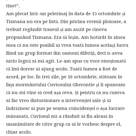
tine!”.
Am plecat într-un pelerinaj în data de 15 octombrie și
Tismana nu era pe listă. Din pricina vremii ploioase, a
trebuit regândit traseul și am auzit pe cineva
propunând Tismana. Era să leșin. Am hotărât în sinea
mea că nu este posibil să vrea toată lumea același lucru
fiind un grup format din oameni diferiți, deci n-avea
nicio logică să mă agit. Le-am spus cu voce emoționată
că îmi doresc să ajung acolo. Toată lumea a fost de
acord, pe loc. În trei zile, pe 16 octombrie, stăteam în
fața mormântului Cuviosului Gherontie și îi spuneam
că nu-mi vine să cred așa ceva. Și pentru ca nu cumva
să fac vreo distorsionare a intervenției sale și să
îndrăznesc să pun pe seama coincidenței o așa lucrare
minunată, Cuviosul mi-a rânduit să fiu aleasă în
unanimitate de către grup ca să le vorbesc despre el,
chiar acolo.