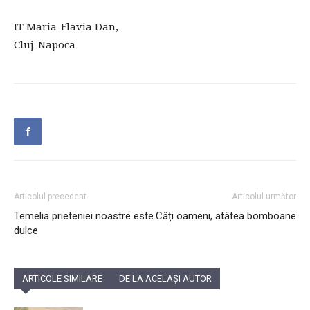
IT Maria-Flavia Dan,
Cluj-Napoca
Articolul precedent
Articolul următor
Temelia prieteniei noastre este
Câți oameni, atâtea bomboane
dulce
ARTICOLE SIMILARE
DE LA ACELAȘI AUTOR