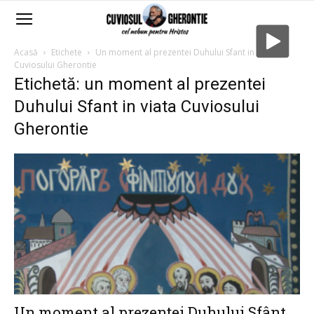
Acasă
Etichete
Un moment al prezentei Duhului Sfant in viata
Cuviosului Gherontie
Etichetă: un moment al prezentei
Duhului Sfant in viata Cuviosului
Gherontie
Un moment al prezenţei Duhului Sfânt