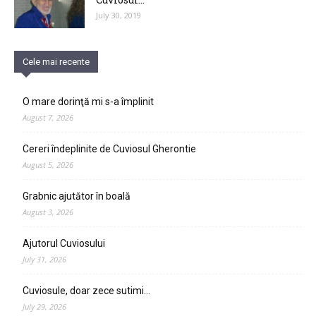
July 30, 2019
Cele mai recente
O mare dorinţă mi s-a împlinit
August 7, 2026
Cereri îndeplinite de Cuviosul Gherontie
August 5, 2026
Grabnic ajutător în boală
August 3, 2026
Ajutorul Cuviosului
July 31, 2026
Cuviosule, doar zece sutimi…
July 29, 2026