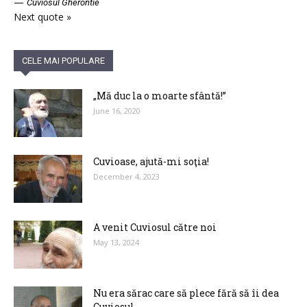
—
Cuviosul Gherontie
Next quote »
CELE MAI POPULARE
„Mă duc la o moarte sfântă!”
June 16, 2020
Cuvioase, ajută-mi soţia!
December 4, 2023
A venit Cuviosul către noi
May 13, 2024
Nu era sărac care să plece fără să îi dea
Cuviosul...