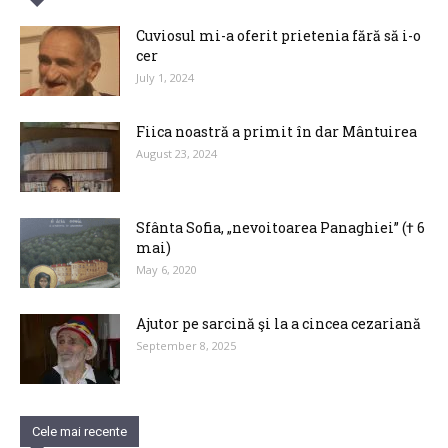
Cuviosul mi-a oferit prietenia fără să i-o
cer
July 1, 2024
Fiica noastră a primit în dar Mântuirea
August 23, 2024
Sfânta Sofia, „nevoitoarea Panaghiei” († 6
mai)
May 6, 2020
Ajutor pe sarcină şi la a cincea cezariană
September 8, 2025
Cele mai recente