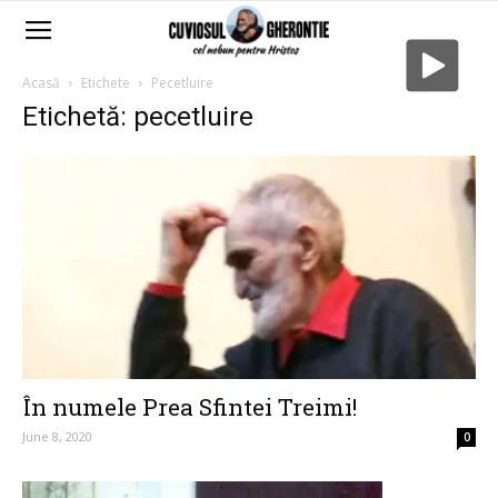
Acasă
Etichete
Pecetluire
Etichetă: pecetluire
În numele Prea Sfintei Treimi!
June 8, 2020
0