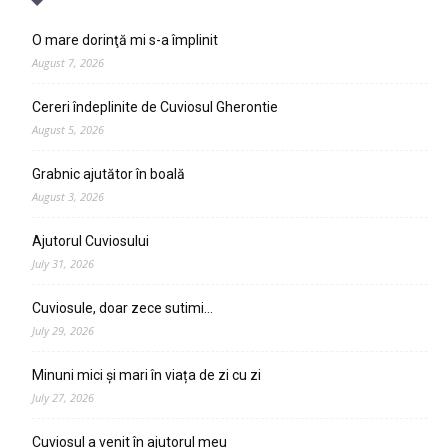
O mare dorinţă mi s-a împlinit
August 7, 2026
Cereri îndeplinite de Cuviosul Gherontie
August 5, 2026
Grabnic ajutător în boală
August 3, 2026
Ajutorul Cuviosului
July 31, 2026
Cuviosule, doar zece sutimi…
July 29, 2026
Minuni mici și mari în viața de zi cu zi
July 27, 2026
Cuviosul a venit în ajutorul meu