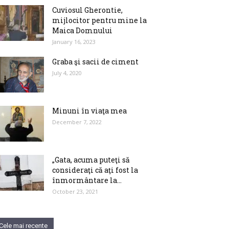
Cuviosul Gherontie,
mijlocitor pentru mine la
Maica Domnului
January 16, 2023
Graba şi sacii de ciment
July 4, 2020
Minuni în viaţa mea
December 7, 2022
„Gata, acuma puteţi să
consideraţi că aţi fost la
înmormântare la...
October 23, 2021
Cele mai recente