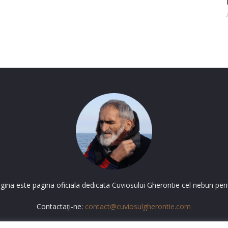
gina este pagina oficiala dedicata Cuviosului Gherontie cel nebun pent
Contactați-ne:
contact@cuviosulgherontie.com