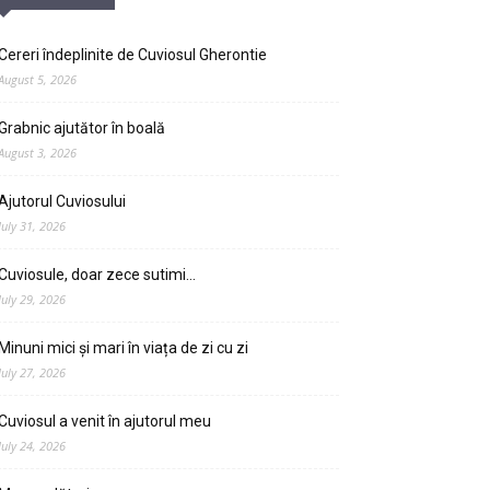
Cereri îndeplinite de Cuviosul Gherontie
August 5, 2026
Grabnic ajutător în boală
August 3, 2026
Ajutorul Cuviosului
July 31, 2026
Cuviosule, doar zece sutimi…
July 29, 2026
Minuni mici și mari în viața de zi cu zi
July 27, 2026
Cuviosul a venit în ajutorul meu
July 24, 2026