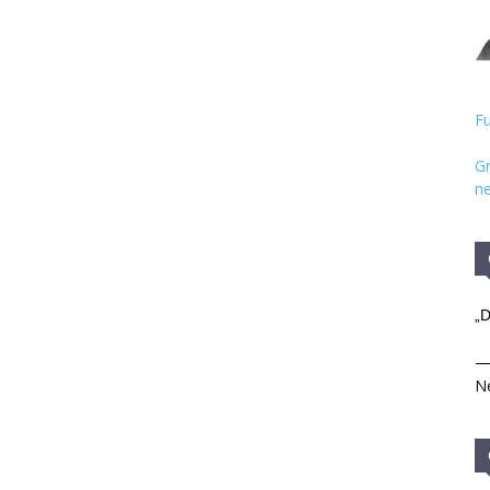
Hristos
Fu
Gr
ne
„D
Ne