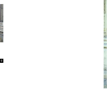
cel
nebun
0
pentru