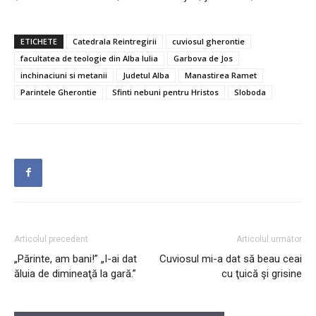
ETICHETE
Catedrala Reintregirii
cuviosul gherontie
facultatea de teologie din Alba Iulia
Garbova de Jos
inchinaciuni si metanii
Judetul Alba
Manastirea Ramet
Parintele Gherontie
Sfinti nebuni pentru Hristos
Sloboda
Articolul precedent
Articolul următor
„Părinte, am bani!” „I-ai dat
Cuviosul mi-a dat să beau ceai
ăluia de dimineaţă la gară.”
cu ţuică şi grisine