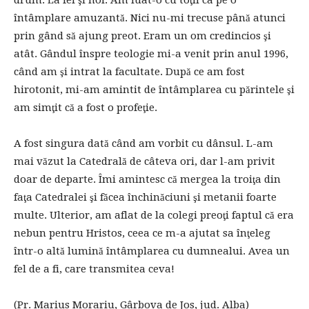
întâmplare amuzantă. Nici nu-mi trecuse până atunci
prin gând să ajung preot. Eram un om credincios şi
atât. Gândul înspre teologie mi-a venit prin anul 1996,
când am şi intrat la facultate. După ce am fost
hirotonit, mi-am amintit de întâmplarea cu părintele şi
am simţit că a fost o profeţie.
A fost singura dată când am vorbit cu dânsul. L-am
mai văzut la Catedrală de câteva ori, dar l-am privit
doar de departe. Îmi amintesc că mergea la troiţa din
faţa Catedralei şi făcea închinăciuni şi metanii foarte
multe. Ulterior, am aflat de la colegi preoţi faptul că era
nebun pentru Hristos, ceea ce m-a ajutat sa înţeleg
într-o altă lumină întâmplarea cu dumnealui. Avea un
fel de a fi, care transmitea ceva!
(Pr. Marius Morariu, Gârbova de Jos, jud. Alba)