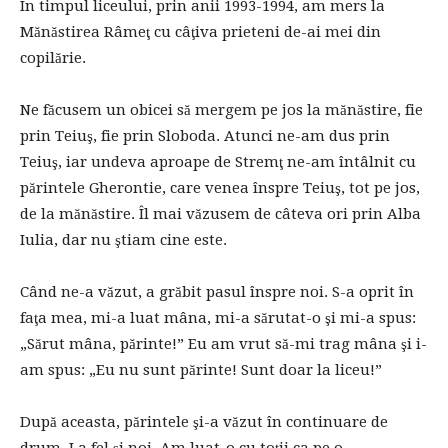
În timpul liceului, prin anii 1993-1994, am mers la
Mănăstirea Râmeţ cu câţiva prieteni de-ai mei din
copilărie.
Ne făcusem un obicei să mergem pe jos la mănăstire, fie
prin Teiuş, fie prin Sloboda. Atunci ne-am dus prin
Teiuş, iar undeva aproape de Stremţ ne-am întâlnit cu
părintele Gherontie, care venea înspre Teiuş, tot pe jos,
de la mănăstire. Îl mai văzusem de câteva ori prin Alba
Iulia, dar nu ştiam cine este.
Când ne-a văzut, a grăbit pasul înspre noi. S-a oprit în
faţa mea, mi-a luat mâna, mi-a sărutat-o şi mi-a spus:
„Sărut mâna, părinte!” Eu am vrut să-mi trag mâna şi i-
am spus: „Eu nu sunt părinte! Sunt doar la liceu!”
După aceasta, părintele şi-a văzut în continuare de
drum. La fel şi noi. Am luat-o cu toţii ca pe o