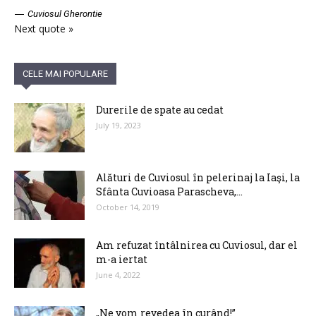
—
Cuviosul Gherontie
Next quote »
CELE MAI POPULARE
Durerile de spate au cedat
July 19, 2023
Alături de Cuviosul în pelerinaj la Iaşi, la
Sfânta Cuvioasa Parascheva,...
October 14, 2019
Am refuzat întâlnirea cu Cuviosul, dar el
m-a iertat
June 4, 2022
„Ne vom revedea în curând!”