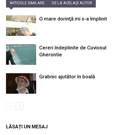
ARTICOLE SIMILARE
DE LA ACELAȘI AUTOR
O mare dorinţă mi s-a împlinit
Cereri îndeplinite de Cuviosul
Gherontie
Grabnic ajutător în boală
LĂSAȚI UN MESAJ