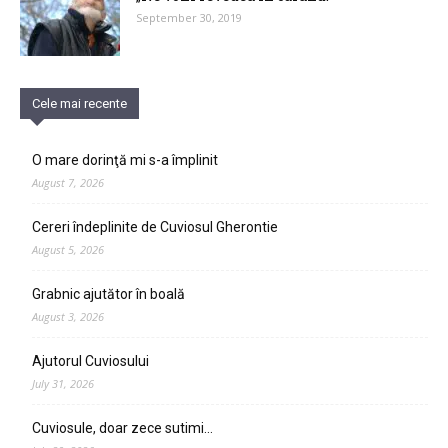
September 30, 2019
Cele mai recente
O mare dorinţă mi s-a împlinit
August 7, 2026
Cereri îndeplinite de Cuviosul Gherontie
August 5, 2026
Grabnic ajutător în boală
August 3, 2026
Ajutorul Cuviosului
July 31, 2026
Cuviosule, doar zece sutimi…