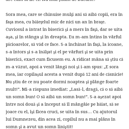
Sora mea, care se chinuise mulţi ani să aibă copii, era în
faţa mea, cu băieţelul mic de nici un an în braţe.
Cuviosul a intrat în biserică şi a mers în faţă, dar se uita
aşa, şi în stânga şi în dreapta. Eu m-am întins în vârful
picioarelor, să văd ce face. S-a închinat în faţă, la icoane,
s-a întors şi s-a înălţat şi el pe vârfuri şi se uita prin
biserică, exact cum făcusem eu. A ridicat mâna să ştiu că
m-a văzut, apoi a venit lângă noi şi i-am spus: „E sora
mea, iar copilaşul acesta a venit după 12 ani de căsnicie!
Nu ştiu de ce nu poate dormi noaptea şi plânge foarte
mult!”. Mi-a răspuns imediat: „Lasă-l, dragă, că o să aibă
un somn bun! O să aibă un somn bun!”. S-a aşezat apoi
între noi două şi a început să îl mângâie pe băiat, să se
joace cu el, îşi făcea cruci, se uita în sus… Cu ajutorul
lui Dumnezeu, din acea zi, copilul nu a mai plâns în
somn şi a avut un somn liniştit!