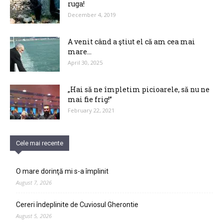
ruga!
December 4, 2019
A venit când a ştiut el că am cea mai
mare...
April 30, 2025
„Hai să ne împletim picioarele, să nu ne
mai fie frig!”
February 22, 2021
Cele mai recente
O mare dorinţă mi s-a împlinit
August 7, 2026
Cereri îndeplinite de Cuviosul Gherontie
August 5, 2026