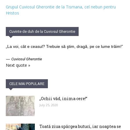
Grupul Cuviosul Gherontie de la Tismana, cel nebun pentru
Hristos
Cuvinte de duh de la Cuviosul Gherontie
„La voi, cât e ceasul? Trebuie să ştim, dragă, pe ce lume trăim!”
—
Cuviosul Gherontie
Next quote »
CELE MAI POPULARE
„Ochii văd, inima cere!”
July 25, 2020
Toată ziua spărgea butuci, iar noaptea se