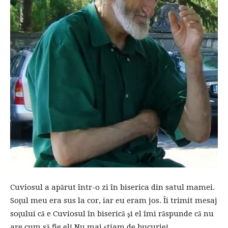
Cuviosul a apărut într-o zi în biserica din satul mamei.
Soţul meu era sus la cor, iar eu eram jos. Îi trimit mesaj
soţului că e Cuviosul în biserică şi el îmi răspunde că nu
are cum să fie el! Nu mai ştiam de bucurie!