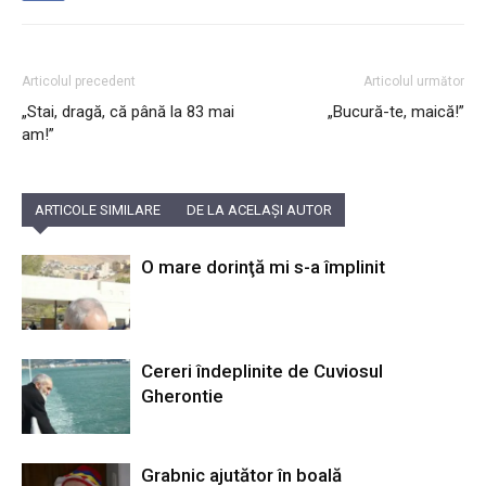
Articolul precedent
Articolul următor
„Stai, dragă, că până la 83 mai
„Bucură-te, maică!”
am!”
ARTICOLE SIMILARE
DE LA ACELAȘI AUTOR
O mare dorinţă mi s-a împlinit
Cereri îndeplinite de Cuviosul
Gherontie
Grabnic ajutător în boală