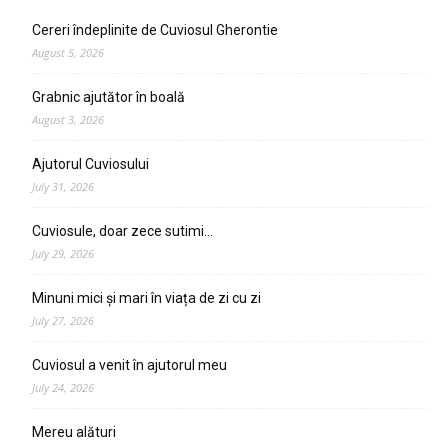
Cereri îndeplinite de Cuviosul Gherontie
August 5, 2026
Grabnic ajutător în boală
August 3, 2026
Ajutorul Cuviosului
July 31, 2026
Cuviosule, doar zece sutimi…
July 29, 2026
Minuni mici și mari în viața de zi cu zi
July 27, 2026
Cuviosul a venit în ajutorul meu
July 24, 2026
Mereu alături