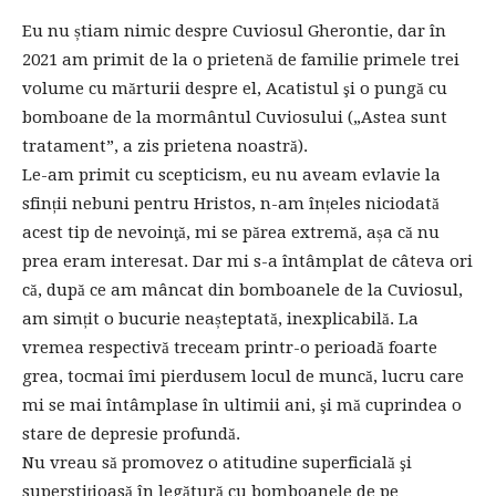
Eu nu știam nimic despre Cuviosul Gherontie, dar în
2021 am primit de la o prietenă de familie primele trei
volume cu mărturii despre el, Acatistul şi o pungă cu
bomboane de la mormântul Cuviosului („Astea sunt
tratament”, a zis prietena noastră).
Le-am primit cu scepticism, eu nu aveam evlavie la
sfinții nebuni pentru Hristos, n-am înțeles niciodată
acest tip de nevoinţă, mi se părea extremă, așa că nu
prea eram interesat. Dar mi s-a întâmplat de câteva ori
că, după ce am mâncat din bomboanele de la Cuviosul,
am simțit o bucurie neașteptată, inexplicabilă. La
vremea respectivă treceam printr-o perioadă foarte
grea, tocmai îmi pierdusem locul de muncă, lucru care
mi se mai întâmplase în ultimii ani, şi mă cuprindea o
stare de depresie profundă.
Nu vreau să promovez o atitudine superficială şi
superstițioasă în legătură cu bomboanele de pe