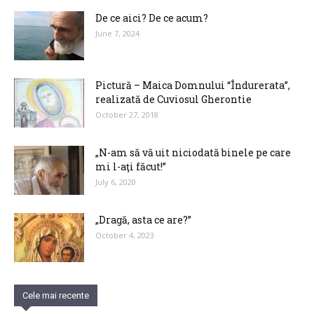
De ce aici? De ce acum?
June 7, 2024
Pictură – Maica Domnului “Îndurerata”,
realizată de Cuviosul Gherontie
October 27, 2018
„N-am să vă uit niciodată binele pe care
mi l-aţi făcut!”
July 6, 2020
„Dragă, asta ce are?”
October 4, 2023
Cele mai recente