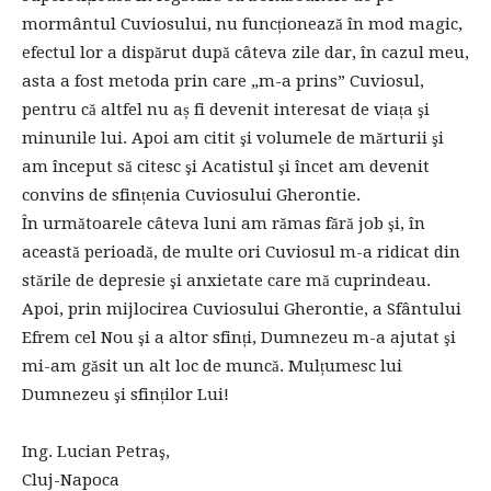
mormântul Cuviosului, nu funcționează în mod magic,
efectul lor a dispărut după câteva zile dar, în cazul meu,
asta a fost metoda prin care „m-a prins” Cuviosul,
pentru că altfel nu aș fi devenit interesat de viața şi
minunile lui. Apoi am citit şi volumele de mărturii şi
am început să citesc şi Acatistul şi încet am devenit
convins de sfințenia Cuviosului Gherontie.
În următoarele câteva luni am rămas fără job şi, în
această perioadă, de multe ori Cuviosul m-a ridicat din
stările de depresie şi anxietate care mă cuprindeau.
Apoi, prin mijlocirea Cuviosului Gherontie, a Sfântului
Efrem cel Nou şi a altor sfinți, Dumnezeu m-a ajutat şi
mi-am găsit un alt loc de muncă. Mulțumesc lui
Dumnezeu şi sfinților Lui!
Ing. Lucian Petraş,
Cluj-Napoca