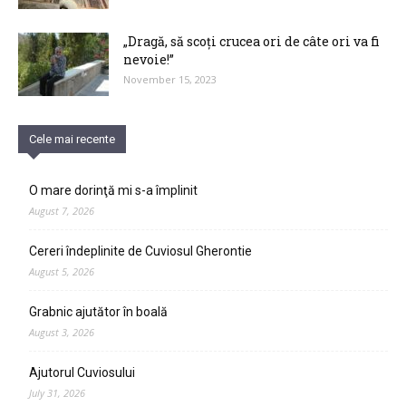
„Dragă, să scoți crucea ori de câte ori va fi
nevoie!”
November 15, 2023
Cele mai recente
O mare dorinţă mi s-a împlinit
August 7, 2026
Cereri îndeplinite de Cuviosul Gherontie
August 5, 2026
Grabnic ajutător în boală
August 3, 2026
Ajutorul Cuviosului
July 31, 2026