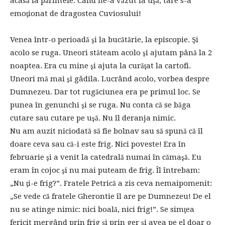
acasă la părintele. Când ne-a văzut la uşă, tare s-a
emoţionat de dragostea Cuviosului!
Venea într-o perioadă şi la bucătărie, la episcopie. Şi
acolo se ruga. Uneori stăteam acolo şi ajutam până la 2
noaptea. Era cu mine şi ajuta la curăţat la cartofi.
Uneori mă mai şi gâdila. Lucrând acolo, vorbea despre
Dumnezeu. Dar tot rugăciunea era pe primul loc. Se
punea în genunchi şi se ruga. Nu conta că se băga
cutare sau cutare pe uşă. Nu îl deranja nimic.
Nu am auzit niciodată să fie bolnav sau să spună că îl
doare ceva sau că-i este frig. Nici poveste! Era în
februarie şi a venit la catedrală numai în cămaşă. Eu
eram în cojoc şi nu mai puteam de frig. Îl întrebam:
„Nu ţi-e frig?”. Fratele Petrică a zis ceva nemaipomenit:
„Se vede că fratele Gherontie îl are pe Dumnezeu! De el
nu se atinge nimic: nici boală, nici frig!”. Se simţea
fericit mergând prin frig şi prin ger şi avea pe el doar o