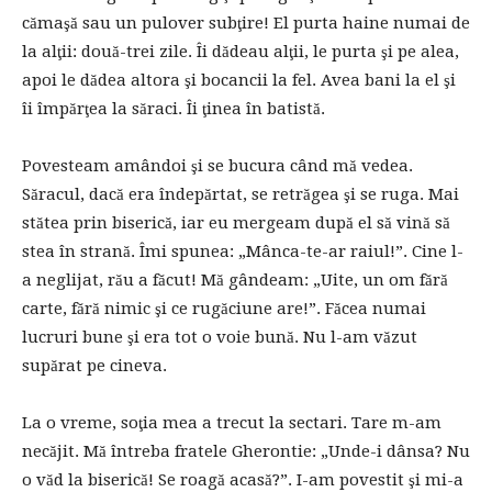
cămaşă sau un pulover subţire! El purta haine numai de
la alţii: două-trei zile. Îi dădeau alţii, le purta şi pe alea,
apoi le dădea altora şi bocancii la fel. Avea bani la el şi
îi împărţea la săraci. Îi ţinea în batistă.
Povesteam amândoi şi se bucura când mă vedea.
Săracul, dacă era îndepărtat, se retrăgea şi se ruga. Mai
stătea prin biserică, iar eu mergeam după el să vină să
stea în strană. Îmi spunea: „Mânca-te-ar raiul!”. Cine l-
a neglijat, rău a făcut! Mă gândeam: „Uite, un om fără
carte, fără nimic şi ce rugăciune are!”. Făcea numai
lucruri bune şi era tot o voie bună. Nu l-am văzut
supărat pe cineva.
La o vreme, soţia mea a trecut la sectari. Tare m-am
necăjit. Mă întreba fratele Gherontie: „Unde-i dânsa? Nu
o văd la biserică! Se roagă acasă?”. I-am povestit şi mi-a