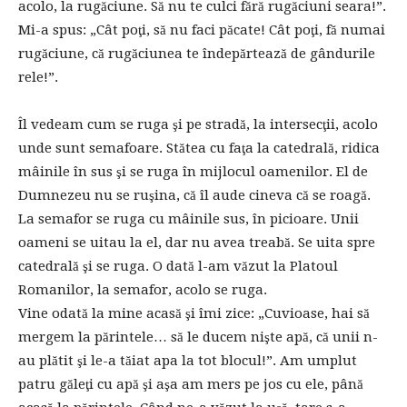
acolo, la rugăciune. Să nu te culci fără rugăciuni seara!”.
Mi-a spus: „Cât poţi, să nu faci păcate! Cât poţi, fă numai
rugăciune, că rugăciunea te îndepărtează de gândurile
rele!”.
Îl vedeam cum se ruga şi pe stradă, la intersecţii, acolo
unde sunt semafoare. Stătea cu faţa la catedrală, ridica
mâinile în sus şi se ruga în mijlocul oamenilor. El de
Dumnezeu nu se ruşina, că îl aude cineva că se roagă.
La semafor se ruga cu mâinile sus, în picioare. Unii
oameni se uitau la el, dar nu avea treabă. Se uita spre
catedrală şi se ruga. O dată l-am văzut la Platoul
Romanilor, la semafor, acolo se ruga.
Vine odată la mine acasă şi îmi zice: „Cuvioase, hai să
mergem la părintele… să le ducem nişte apă, că unii n-
au plătit şi le-a tăiat apa la tot blocul!”. Am umplut
patru găleţi cu apă şi aşa am mers pe jos cu ele, până