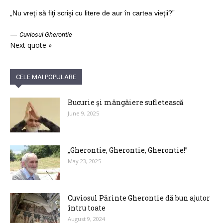
„Nu vreţi să fiţi scrişi cu litere de aur în cartea vieţii?”
—
Cuviosul Gherontie
Next quote »
CELE MAI POPULARE
Bucurie şi mângâiere sufletească
June 9, 2025
„Gherontie, Gherontie, Gherontie!”
May 23, 2025
Cuviosul Părinte Gherontie dă bun ajutor
întru toate
August 9, 2024