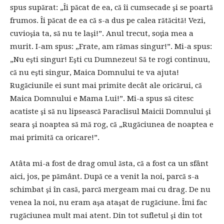
spus supărat: „Îi păcat de ea, că îi cumsecade şi se poartă
frumos. Îi păcat de ea că s-a dus pe calea rătăcită! Vezi,
cuvioşia ta, să nu te laşi!”. Anul trecut, soţia mea a
murit. I-am spus: „Frate, am rămas singur!”. Mi-a spus:
„Nu eşti singur! Eşti cu Dumnezeu! Să te rogi continuu,
că nu eşti singur, Maica Domnului te va ajuta!
Rugăciunile ei sunt mai primite decât ale oricărui, că
Maica Domnului e Mama Lui!”. Mi-a spus să citesc
acatiste şi să nu lipsească Paraclisul Maicii Domnului şi
seara şi noaptea să mă rog, că „Rugăciunea de noaptea e
mai primită ca oricare!”.
Atâta mi-a fost de drag omul ăsta, că a fost ca un sfânt
aici, jos, pe pământ. După ce a venit la noi, parcă s-a
schimbat şi în casă, parcă mergeam mai cu drag. De nu
venea la noi, nu eram aşa ataşat de rugăciune. Îmi fac
rugăciunea mult mai atent. Din tot sufletul şi din tot