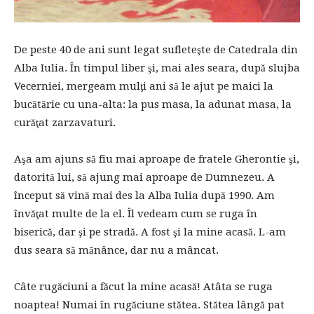
De peste 40 de ani sunt legat sufleteşte de Catedrala din
Alba Iulia. În timpul liber şi, mai ales seara, după slujba
Vecerniei, mergeam mulţi ani să le ajut pe maici la
bucătărie cu una-alta: la pus masa, la adunat masa, la
curăţat zarzavaturi.
Aşa am ajuns să fiu mai aproape de fratele Gherontie şi,
datorită lui, să ajung mai aproape de Dumnezeu. A
început să vină mai des la Alba Iulia după 1990. Am
învăţat multe de la el. Îl vedeam cum se ruga în
biserică, dar şi pe stradă. A fost şi la mine acasă. L-am
dus seara să mănânce, dar nu a mâncat.
Câte rugăciuni a făcut la mine acasă! Atâta se ruga
noaptea! Numai în rugăciune stătea. Stătea lângă pat