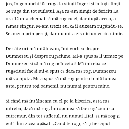
jos, în genunchi! Se ruga la sfinţii îngeri şi la toţi sfinţii.
Se ruga din tot sufletul. Aşa m-am simţit de fericit! La
ora 12 m-a chemat să mă rog cu el, dar după aceea, a
rămas singur. M-am trezit eu, că îl auzeam rugându-se.
Se auzea prin pereţi, dar nu mi-a zis niciun vecin nimic.
De câte ori mă întâlneam, îmi vorbea despre
Dumnezeu şi despre rugăciune. Mi-a spus să Îl urmez pe
Dumnezeu şi să mă rog neîncetat! Mă întreba ce
rugăciuni fac şi mi-a spus că dacă mă rog, Dumnezeu
mă va ajuta. Mi-a spus să mă rog pentru toată lumea
asta, pentru toţi oamenii, nu numai pentru mine.
Şi când mă întâlneam cu el pe la biserică, asta mă
întreba, dacă mă rog. Îmi spunea să fac rugăciuni cu
cutremur, din tot sufletul, nu numai „Hai, să mă rog şi
eu!”. Îmi zicea apăsat: „Când te rogi, să-ţi fie capul