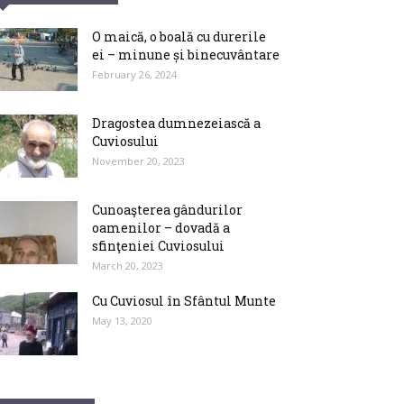
O maică, o boală cu durerile
ei – minune și binecuvântare
February 26, 2024
Dragostea dumnezeiască a
Cuviosului
November 20, 2023
Cunoaşterea gândurilor
oamenilor – dovadă a
sfinţeniei Cuviosului
March 20, 2023
Cu Cuviosul în Sfântul Munte
May 13, 2020