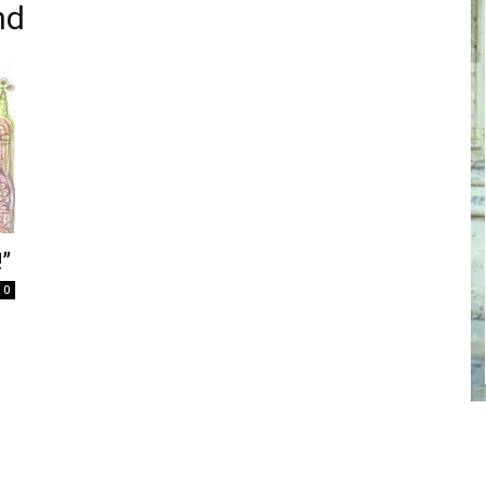
nd
cel
nebun
!”
0
pentru