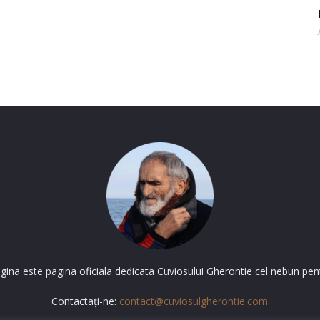
gina este pagina oficiala dedicata Cuviosului Gherontie cel nebun pent
Contactați-ne:
contact@cuviosulgherontie.com