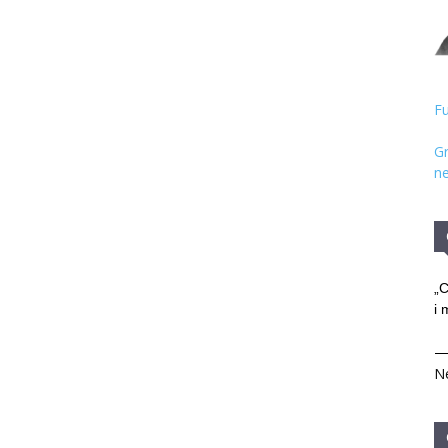
Hristos
Fu
Gr
ne
„C
i 
Ne