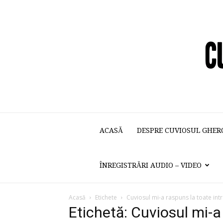
ACASĂ
DESPRE CUVIOSUL GHER
ÎNREGISTRĂRI AUDIO – VIDEO
Acasă
Etichete
Cuviosul mi-a raspuns la toate int
Etichetă: Cuviosul mi-a