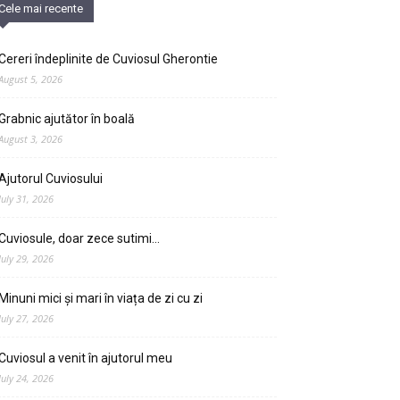
Cele mai recente
Cereri îndeplinite de Cuviosul Gherontie
August 5, 2026
Grabnic ajutător în boală
August 3, 2026
Ajutorul Cuviosului
July 31, 2026
Cuviosule, doar zece sutimi…
July 29, 2026
Minuni mici și mari în viața de zi cu zi
July 27, 2026
Cuviosul a venit în ajutorul meu
July 24, 2026