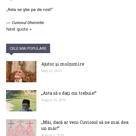
„Asta se ştie pe de rost!”
—
Cuviosul Gherontie
Next quote »
CELE MAI POPULARE
Ajutor şi mulţumire
May 26, 2025
„Asta să o daţi cui trebuie!”
August 26, 2019
„Măi, dacă ar veni Cuviosul să ne mai dea
un măr!”
August 5, 2019