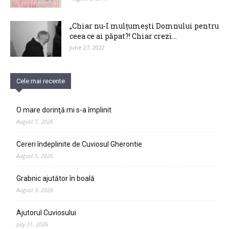
„Chiar nu-I mulțumești Domnului pentru
ceea ce ai păpat?! Chiar crezi...
June 27, 2022
Cele mai recente
O mare dorinţă mi s-a împlinit
August 7, 2026
Cereri îndeplinite de Cuviosul Gherontie
August 5, 2026
Grabnic ajutător în boală
August 3, 2026
Ajutorul Cuviosului
July 31, 2026