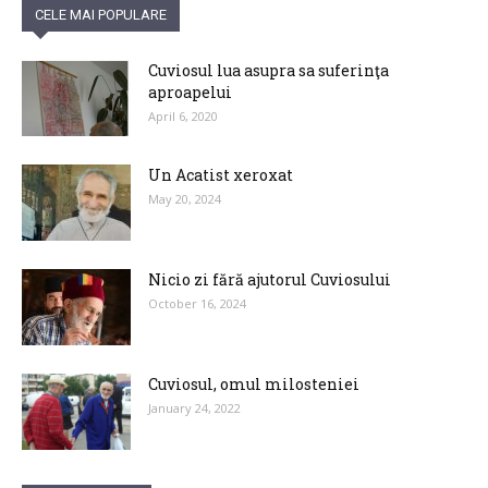
CELE MAI POPULARE
Cuviosul lua asupra sa suferinţa
aproapelui
April 6, 2020
Un Acatist xeroxat
May 20, 2024
Nicio zi fără ajutorul Cuviosului
October 16, 2024
Cuviosul, omul milosteniei
January 24, 2022