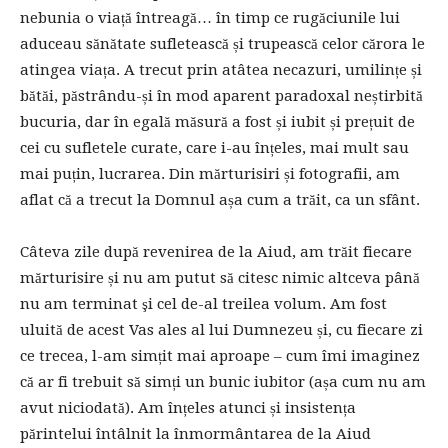
nebunia o viață întreagă… în timp ce rugăciunile lui
aduceau sănătate sufletească și trupească celor cărora le
atingea viața. A trecut prin atâtea necazuri, umilințe și
bătăi, păstrându-și în mod aparent paradoxal neștirbită
bucuria, dar în egală măsură a fost și iubit și prețuit de
cei cu sufletele curate, care i-au înțeles, mai mult sau
mai puțin, lucrarea. Din mărturisiri și fotografii, am
aflat că a trecut la Domnul așa cum a trăit, ca un sfânt.
Câteva zile după revenirea de la Aiud, am trăit fiecare
mărturisire și nu am putut să citesc nimic altceva până
nu am terminat şi cel de-al treilea volum. Am fost
uluită de acest Vas ales al lui Dumnezeu și, cu fiecare zi
ce trecea, l-am simțit mai aproape – cum îmi imaginez
că ar fi trebuit să simți un bunic iubitor (așa cum nu am
avut niciodată). Am înțeles atunci și insistența
părintelui întâlnit la înmormântarea de la Aiud