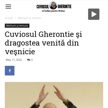
Acasă
Mărturii şi minuni
Mărturii şi minuni
Cuviosul Gherontie şi
dragostea venită din
veşnicie
May 11, 2022
0