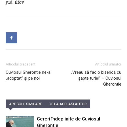
Jud. Ilfov
Articolul precedent
Articolul următor
Cuviosul Gherontie ne-a
„Vreau să fac o biserică cu
„adoptat” şi pe noi
şapte turle!” – Cuviosul
Gherontie
ARTICOLE SIMILARE
DE LA ACELAȘI AUTOR
Cereri îndeplinite de Cuviosul
Gherontie