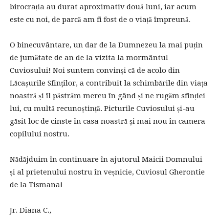
birocrația au durat aproximativ două luni, iar acum
este cu noi, de parcă am fi fost de o viață împreună.
O binecuvântare, un dar de la Dumnezeu la mai puțin
de jumătate de an de la vizita la mormântul
Cuviosului! Noi suntem convinși că de acolo din
Lăcașurile Sfinților, a contribuit la schimbările din viața
noastră și îl păstrăm mereu în gând și ne rugăm sfinției
lui, cu multă recunoștință. Picturile Cuviosului și-au
găsit loc de cinste în casa noastră și mai nou în camera
copilului nostru.
Nădăjduim în continuare în ajutorul Maicii Domnului
și al prietenului nostru în veșnicie, Cuviosul Gherontie
de la Tismana!
Jr. Diana C.,