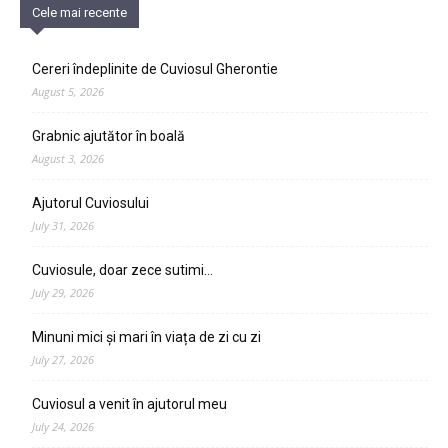
Cele mai recente
Cereri îndeplinite de Cuviosul Gherontie
August 5, 2026
Grabnic ajutător în boală
August 3, 2026
Ajutorul Cuviosului
July 31, 2026
Cuviosule, doar zece sutimi…
July 29, 2026
Minuni mici și mari în viața de zi cu zi
July 27, 2026
Cuviosul a venit în ajutorul meu
July 24, 2026