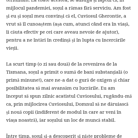
terminăm. La toate acestea, se adăuga și faptul că, în
mijlocul pandemiei, soțul a rămas fără serviciu. Am fost
și eu și soțul meu convinși că el, Cuviosul Gherontie, a
vrut să îl cunoaștem (așa cum, atunci când era în viață,
îi căuta efectiv pe cei care aveau nevoie de ajutor),
pentru a ne întări în credință și în lupta cu încercările
vieții.
La scurt timp (o zi sau două) de la revenirea de la
Tismana, soțul a primit o sumă de bani substanțială (o
primă minune!), care ne-a dat o gură de oxigen și chiar
posibilitatea să mai avansăm cu lucrările. Eu am
început să spun zilnic acatistul Cuviosului, rugându-mă
ca, prin mijlocirea Cuviosului, Domnul să ne dăruiască
și nouă copii (indiferent de modul în care ar veni în
viața noastră), iar soțului un loc de muncă stabil.
Între timp, soțul și-a descoperit și niște probleme de