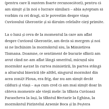
(pentru care îi suntem foarte recunoscători), pentru că
am simțit și în noi o lucrare similară – abia așteptam să
vorbim cu cei dragi, să le povestim despre viața
Cuviosului Gherontie și să dăruim celelalte cărți primite.
La o lună și ceva de la momentul la care am aflat
despre Cuviosul Gherontie, am decis să mergem și noi
să ne închinăm la mormântul său, la Mănăstirea
Tismana. Doamne, ce sentiment de bucurie sfântă am
avut când ne-am aflat lângă smeritul, micuțul său
mormânt așezat în curtea mănăstirii, în partea stângă
a altarului bisericii (de altfel, singurul mormânt din
acea zonă)! Ploua, era frig, dar nu am simțit decât
căldură și viață – așa cum cred că am mai simțit doar în
câteva momente ale vieții mele: la Sfânta Cuvioasă
Parascheva la Iași, la Sfântul Nectarie la Eghina, la
mormântul Părintelui Arsenie Boca și în Peștera