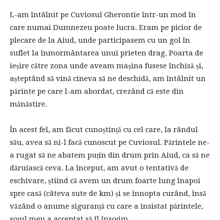
L-am întâlnit pe Cuviosul Gherontie într-un mod în
care numai Dumnezeu poate lucra. Eram pe picior de
plecare de la Aiud, unde participasem cu un gol în
suflet la înmormântarea unui prieten drag. Poarta de
ieșire către zona unde aveam mașina fusese închisă și,
așteptând să vină cineva să ne deschidă, am întâlnit un
părinte pe care l-am abordat, crezând că este din
mănăstire.
În acest fel, am făcut cunoștință cu cel care, la rândul
său, avea să ni-l facă cunoscut pe Cuviosul. Părintele ne-
a rugat să ne abatem puțin din drum prin Aiud, ca să ne
dăruiască ceva. La început, am avut o tentativă de
eschivare, știind că avem un drum foarte lung înapoi
spre casă (câteva sute de km) și se înnopta curând, însă
văzând o anume siguranță cu care a insistat părintele,
soțul meu a acceptat să îl însoțim.