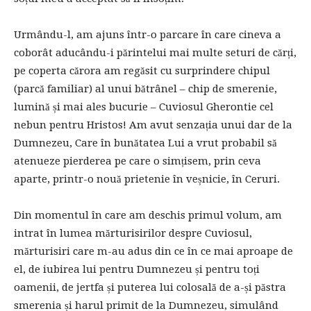
Urmându-l, am ajuns într-o parcare în care cineva a
coborât aducându-i părintelui mai multe seturi de cărți,
pe coperta cărora am regăsit cu surprindere chipul
(parcă familiar) al unui bătrânel – chip de smerenie,
lumină și mai ales bucurie – Cuviosul Gherontie cel
nebun pentru Hristos! Am avut senzația unui dar de la
Dumnezeu, Care în bunătatea Lui a vrut probabil să
atenueze pierderea pe care o simțisem, prin ceva
aparte, printr-o nouă prietenie în veșnicie, în Ceruri.
Din momentul în care am deschis primul volum, am
intrat în lumea mărturisirilor despre Cuviosul,
mărturisiri care m-au adus din ce în ce mai aproape de
el, de iubirea lui pentru Dumnezeu și pentru toți
oamenii, de jertfa și puterea lui colosală de a-și păstra
smerenia și harul primit de la Dumnezeu, simulând