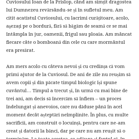
Cuviosului Ioan de la Prislop, când am simțit dragostea
lui Dumnezeu revărsându-se și în sufletul meu. Am
citit acatistul Cuviosului, cu lacrimi curățitoare, acolo,
aşezați pe o bordură, fără să băgăm de seamă ce se mai
întâmpla în jur, oamenii, frigul sau ploaia. Am mâncat
fiecare câte o bomboană din cele cu care mormântul
era presărat.
Am mers acolo cu câteva nevoi și cu credința că vom
primi ajutor de la Cuviosul. De ani de zile nu reușim să
avem copii și din păcate timpul biologic își spune
cuvântul… Timpul a trecut și, în urmă cu mai bine de
trei ani, am decis să încercăm să înfiem – un proces
îndelungat și anevoios, care nu dăduse până în acel
moment decât așteptări neîmplinite. În plus, cu multe
sacrificii, am construit o locuință, pentru care ne-am
creat și datorii la bănci, dar pe care nu am reușit să o