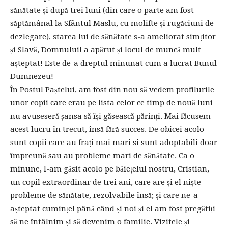
sănătate și după trei luni (din care o parte am fost
săptămânal la Sfântul Maslu, cu molifte și rugăciuni de
dezlegare), starea lui de sănătate s-a ameliorat simțitor
și Slavă, Domnului! a apărut și locul de muncă mult
așteptat! Este de-a dreptul minunat cum a lucrat Bunul
Dumnezeu!
În Postul Paștelui, am fost din nou să vedem profilurile
unor copii care erau pe lista celor ce timp de nouă luni
nu avuseseră șansa să își găsească părinți. Mai făcusem
acest lucru în trecut, însă fără succes. De obicei acolo
sunt copii care au frați mai mari si sunt adoptabili doar
împreună sau au probleme mari de sănătate. Ca o
minune, l-am găsit acolo pe băiețelul nostru, Cristian,
un copil extraordinar de trei ani, care are și el niște
probleme de sănătate, rezolvabile însă; și care ne-a
așteptat cumințel până când și noi și el am fost pregătiți
să ne întâlnim și să devenim o familie. Vizitele și